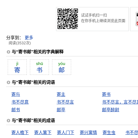
试试手机扫一扫
在你手机上继续浏览此页面
分享到：
更多
阅读(3532次)
与“寄书邮”相关的字典解释
jì
shū
yóu
寄
书
邮
与“寄书邮”相关的词语
寄与
寄主
寄书
书不尽意
书不尽言
书不尽言，言不尽
邮书
邮亭
邮亭醉尉
与“寄书邮”相关的成语
寄人檐下
寄人篱下
寄人门下
寄兴寓情
寄生虫
书不