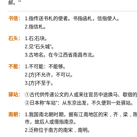
邮。’”
书信：
1.指传送书札的使者。书指函札，信指使人。
2.指信札。
石头：
1.石;石块。
2.见“石头城”。
3.古地名。在今江西省南昌市北。
不能：
1.不可能：不能够。
2.[方]不允许，不可以。
3.[方]不至于。
驿站：
①古代供传递公文的人或来往官员中途换马、歇宿
②日本称“车站”：从东京出发，不久便到一处驿站。
南朝：
1.我国南北朝时期，据有江南地区的宋﹑齐﹑梁﹑
市，故后人或借指南京。
2.泛称位于南方的南宋﹑南明。