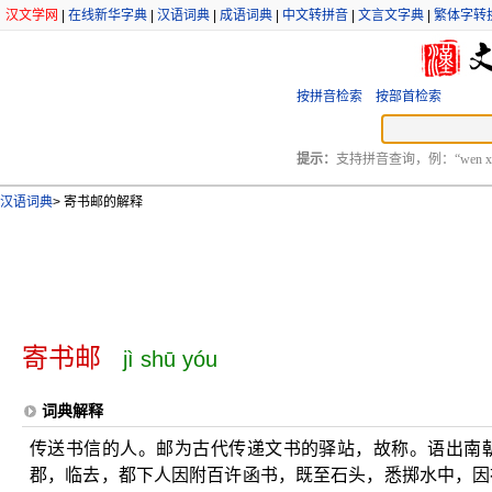
汉文学网
|
在线新华字典
|
汉语词典
|
成语词典
|
中文转拼音
|
文言文字典
|
繁体字转
按拼音检索
按部首检索
提示：
支持拼音查询，例：“wen xu
汉语词典
>
寄书邮的解释
寄书邮
jì shū yóu
词典解释
传送书信的人。邮为古代传递文书的驿站，故称。语出南朝
郡，临去，都下人因附百许函书，既至石头，悉掷水中，因