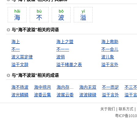
hăi
bù
bō
yì
海
不
波
溢
与“海不波溢”相关的词语
海上
海上之盟
海上救助
不一
不一一
不一会儿
波义耳定律
波俏
波儿象
溢于文辞
溢于楮墨之表
溢于言外
与“海不波溢”相关的成语
海不扬波
海中捞月
海内存知己，天涯若比邻
海内无双
不一而足
不三
波光鳞鳞
波委云集
波属云委
波波碌碌
溢于言外
溢于
|
|
关于我们
联系方式
粤ICP备1010