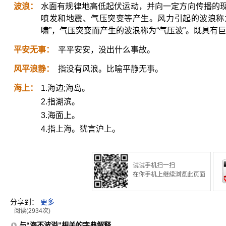
波浪：
水面有规律地高低起伏运动，并向一定方向传播的
喷发和地震、气压突变等产生。风力引起的波浪称为
啸”，气压突变而产生的波浪称为“气压波”。既具有
平安无事：
平平安安，没出什么事故。
风平浪静：
指没有风浪。比喻平静无事。
海上：
1.海边;海岛。
2.指湖滨。
3.海面上。
4.指上海。犹言沪上。
试试手机扫一扫
在你手机上继续浏览此页面
分享到：
更多
阅读(2934次)
与“海不波溢”相关的字典解释