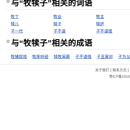
与“牧犊子”相关的词语
牧丁
牧业
牧主
犊儿
犊子
犊庐
子一代
子不语
子不语怪
与“牧犊子”相关的成语
牧猪奴戏
牧豕听经
犊牧采薪
子不语怪
子丑寅卯
子为
|
|
关于我们
联系方式
粤ICP备1010