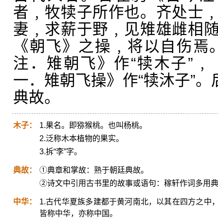
者﹐牧犊子所作也。齐处士
妻﹐求薪于野﹐见雉雄雌相
《朝飞》之操﹐将以自伤焉
注．雉朝飞》作“犊木子”
一．雉朝飞操》作“犊沐子”。
典故。
木子：
1.果名。即猕猴桃。也叫杨桃。
2.泛称木本植物的果实。
3.拆“李”字。
典故：
①典章和掌故：熟于朝廷典故。
②诗文中引用古书里的故事或语句：稼轩作词多用
中华：
1.古代华夏族多建都于黄河南北，以其在四方之中
皆称中华，亦称中国。