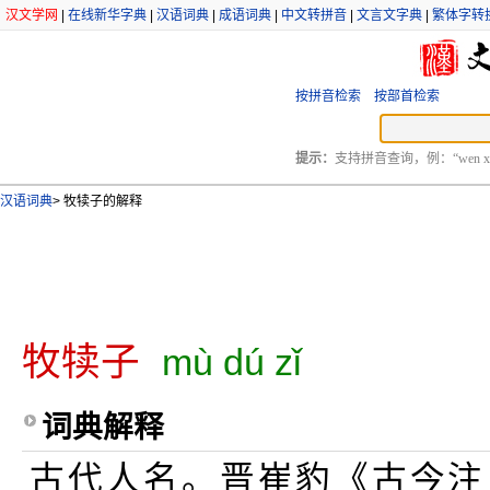
汉文学网
|
在线新华字典
|
汉语词典
|
成语词典
|
中文转拼音
|
文言文字典
|
繁体字转
按拼音检索
按部首检索
提示：
支持拼音查询，例：“wen xu
汉语词典
>
牧犊子的解释
牧犊子
mù dú zǐ
词典解释
古代人名。晋崔豹《古今注