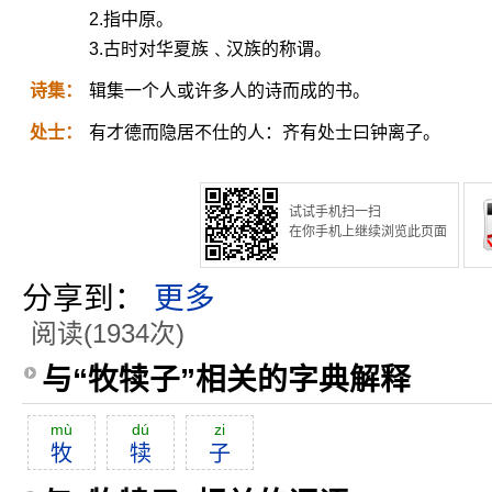
2.指中原。
3.古时对华夏族﹑汉族的称谓。
诗集：
辑集一个人或许多人的诗而成的书。
处士：
有才德而隐居不仕的人：齐有处士曰钟离子。
试试手机扫一扫
在你手机上继续浏览此页面
分享到：
更多
阅读(1934次)
与“牧犊子”相关的字典解释
mù
dú
zi
牧
犊
子