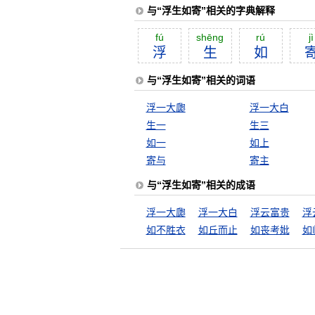
与“浮生如寄”相关的字典解释
fú
shēng
rú
jì
浮
生
如
与“浮生如寄”相关的词语
浮一大瓟
浮一大白
生一
生三
如一
如上
寄与
寄主
与“浮生如寄”相关的成语
浮一大瓟
浮一大白
浮云富贵
浮
如不胜衣
如丘而止
如丧考妣
如