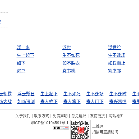
寄
浮上水
浮世
浮世绘
生上起下
生不如死
生不逢场
如下
如不胜衣
如丘而止
寄书
寄书桃
寄书邮
云朝露
浮云翳日
生上起下
生不如死
生不逢场
生不逢时
生
临大敌
如临深渊
寄人檐下
寄人篱下
寄人门下
寄兴寓情
寄
|
|
|
|
|
关于我们
联系方式
免责声明
意见建议
友情链接
网站地图
粤ICP备10104591号-1
二维码
扫描可直接访问