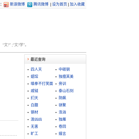
：
新浪微博
腾讯微博
|
设为首页
|
加入收藏
文?” ;“文?学”。
最近查询
四人天
中碳钢
娼馆
独擅其美
嗔拳不打笑面
旁训
戚钺
泰山石刻
扪天
阴飙
白膻
骈聚
钢材
浩汹
泼凶凶
独雁
无害
卷回
旷工
嫚言