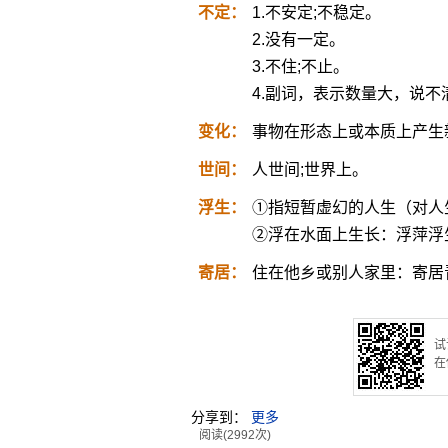
不定：
1.不安定;不稳定。
2.没有一定。
3.不住;不止。
4.副词，表示数量大，说不
变化：
事物在形态上或本质上产生
世间：
人世间;世界上。
浮生：
①指短暂虚幻的人生（对人
②浮在水面上生长：浮萍浮
寄居：
住在他乡或别人家里：寄居
试
在
分享到：
更多
阅读(2992次)