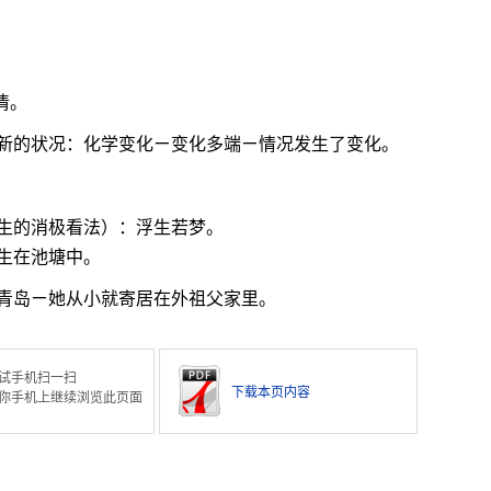
清。
新的状况：化学变化ㄧ变化多端ㄧ情况发生了变化。
生的消极看法）：浮生若梦。
生在池塘中。
青岛ㄧ她从小就寄居在外祖父家里。
试手机扫一扫
下载本页内容
你手机上继续浏览此页面