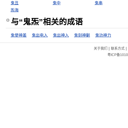
鬼丑
鬼中
鬼串
炁海
与“鬼炁”相关的成语
鬼使神差
鬼出电入
鬼出神入
鬼刻神劖
鬼功神力
|
|
关于我们
联系方式
粤ICP备1010