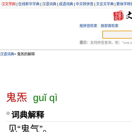
汉文学网
|
在线新华字典
|
汉语词典
|
成语词典
|
中文转拼音
|
文言文字典
|
繁体字转
按拼音检索
按部首检索
提示：
支持拼音查询，例：“wen xu
汉语词典
>
鬼炁的解释
鬼炁
guǐ qì
词典解释
见“鬼气”。