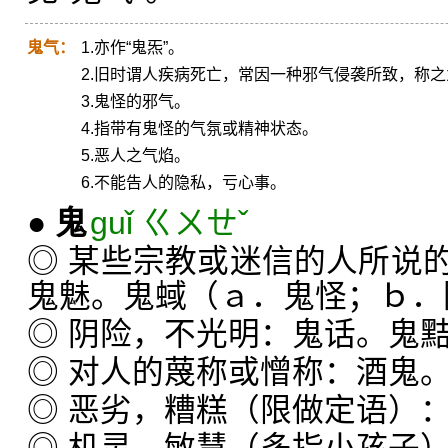
鬼气：
1.亦作“鬼炁”。
2.旧时谓人疾病死亡，常因一种邪气侵袭所致，称
3.鬼怪的邪气。
4.指带有鬼怪的气氛或精神状态。
5.恶人之气焰。
6.不能告人的隐私，亏心事。
●
鬼
guǐ ㄍㄨㄝˇ
◎ 某些宗教或迷信的人所说
鬼魅。鬼蜮（ａ．鬼怪；ｂ．
◎ 阴险，不光明：鬼话。鬼
◎ 对人的蔑称或憎称：酒鬼
◎ 恶劣，糟糕（限做定语）