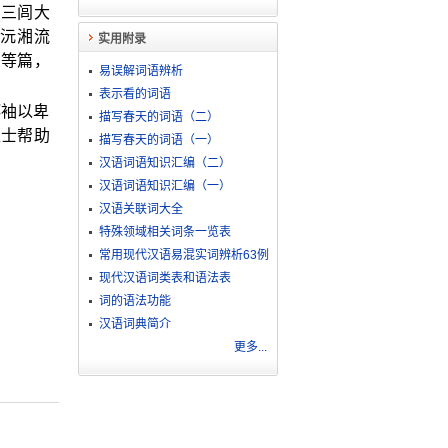
、三闾大
逐沅湘流
实用附录
》等篇，
易误解词语辨析
表示看的词语
郑袖以卑
描写春天的词语（二）
卫士帮助
描写春天的词语（一）
汉语词语知识汇编（二）
汉语词语知识汇编（一）
汉语关联词大全
特殊领域相关词条一览表
常用现代汉语易混实词辨析63例
现代汉语词类表和语法表
词的语法功能
汉语词典简介
更多...