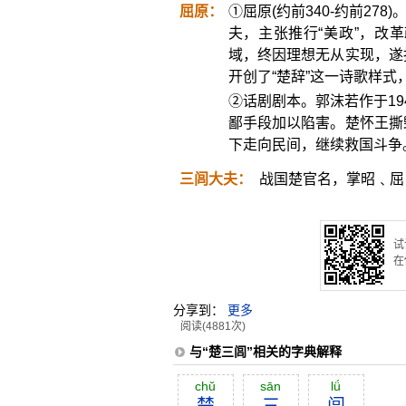
屈原：
①屈原(约前340-约前2
夫，主张推行“美政”，改
域，终因理想无从实现，遂
开创了“楚辞”这一诗歌样
②话剧剧本。郭沫若作于1
鄙手段加以陷害。楚怀王撕
下走向民间，继续救国斗争
三闾大夫：
战国楚官名，掌昭﹑屈
试
在
分享到：
更多
阅读(4881次)
与“楚三闾”相关的字典解释
chŭ
sān
lǘ