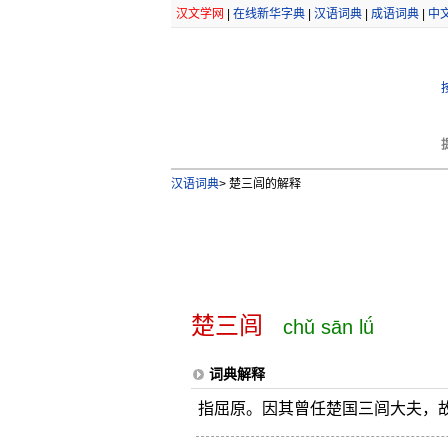
汉文学网
|
在线新华字典
|
汉语词典
|
成语词典
|
中
汉语词典
>
楚三闾的解释
楚三闾
chǔ sān lǘ
词典解释
指屈原。因其曾任楚国三闾大夫，