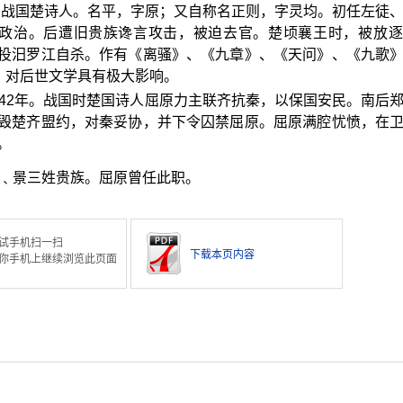
78)。战国楚诗人。名平，字原；又自称名正则，字灵均。初任左徒
革政治。后遭旧贵族谗言攻击，被迫去官。楚顷襄王时，被放
投汨罗江自杀。作有《离骚》、《九章》、《天问》、《九歌
式，对后世文学具有极大影响。
942年。战国时楚国诗人屈原力主联齐抗秦，以保国安民。南后
毁楚齐盟约，对秦妥协，并下令囚禁屈原。屈原满腔忧愤，在
。
﹑景三姓贵族。屈原曾任此职。
试手机扫一扫
下载本页内容
你手机上继续浏览此页面