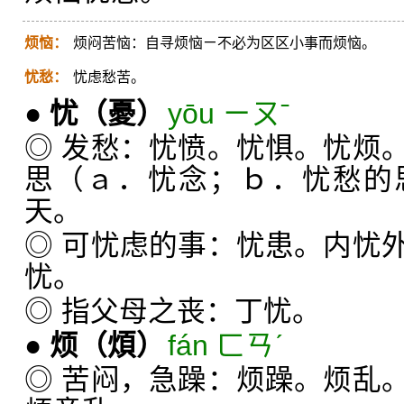
烦恼：
烦闷苦恼：自寻烦恼ㄧ不必为区区小事而烦恼。
忧愁：
忧虑愁苦。
●
忧
（憂）
yōu ㄧㄡˉ
◎ 发愁：忧愤。忧惧。忧烦
思（ａ．忧念；ｂ．忧愁的
天。
◎ 可忧虑的事：忧患。内忧
忧。
◎ 指父母之丧：丁忧。
●
烦
（煩）
fán ㄈㄢˊ
◎ 苦闷，急躁：烦躁。烦乱