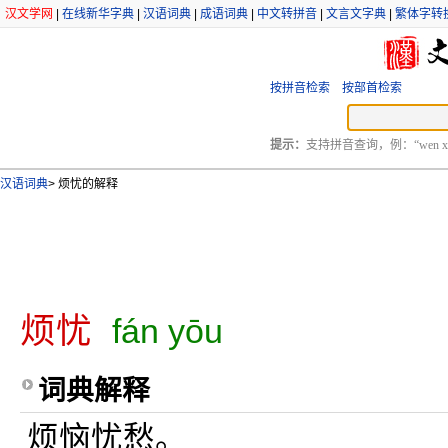
汉文学网
|
在线新华字典
|
汉语词典
|
成语词典
|
中文转拼音
|
文言文字典
|
繁体字转
按拼音检索
按部首检索
提示：
支持拼音查询，例：“wen xu
汉语词典
>
烦忧的解释
烦忧
fán yōu
词典解释
烦恼忧愁。