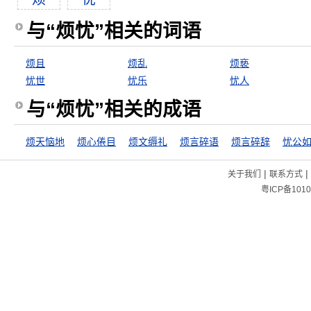
与“烦忧”相关的词语
烦且
烦乱
烦亵
忧世
忧乐
忧人
与“烦忧”相关的成语
烦天恼地
烦心倦目
烦文缛礼
烦言碎语
烦言碎辞
忧公
|
|
关于我们
联系方式
粤ICP备1010