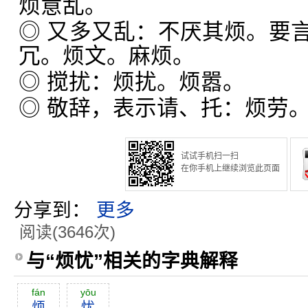
烦意乱。
◎ 又多又乱：不厌其烦。要
冗。烦文。麻烦。
◎ 搅扰：烦扰。烦嚣。
◎ 敬辞，表示请、托：烦劳
试试手机扫一扫
在你手机上继续浏览此页面
分享到：
更多
阅读(3646次)
与“烦忧”相关的字典解释
fán
yōu
烦
忧