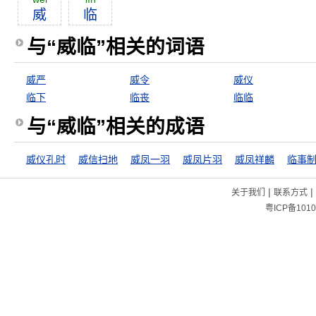
威
临
与“威临”相关的词语
威严
威令
威仪
临下
临丧
临临
与“威临”相关的成语
威仪孔时
威信扫地
威凤一羽
威凤片羽
威凤祥麟
临事
|
|
关于我们
联系方式
粤ICP备1010