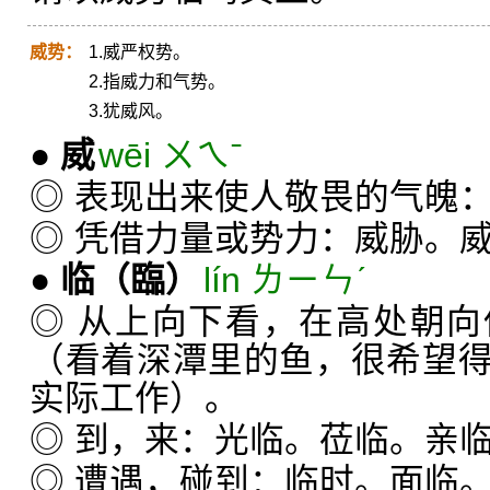
威势：
1.威严权势。
2.指威力和气势。
3.犹威风。
●
威
wēi ㄨㄟˉ
◎ 表现出来使人敬畏的气魄
◎ 凭借力量或势力：威胁。
●
临
（臨）
lín ㄌㄧㄣˊ
◎ 从上向下看，在高处朝
（看着深潭里的鱼，很希望
实际工作）。
◎ 到，来：光临。莅临。亲
◎ 遭遇，碰到：临时。面临