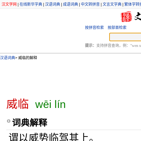
汉文学网
|
在线新华字典
|
汉语词典
|
成语词典
|
中文转拼音
|
文言文字典
|
繁体字转
按拼音检索
按部首检索
提示：
支持拼音查询，例：“wen xu
汉语词典
>
威临的解释
威临
wēi lín
词典解释
谓以威势临驾其上。