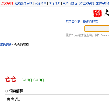
汉文学网
|
在线新华字典
|
汉语词典
|
成语词典
|
中文转拼音
|
文言文字典
|
繁体字转
按拼音检索
按部首检索
提示：
支持拼音查询，例：“wen xu
汉语词典
>
仓仓的解释
仓仓
cāng cāng
词典解释
象声词。