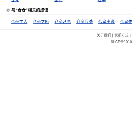
与“仓仓”相关的成语
仓卒主人
仓卒之际
仓卒从事
仓卒应战
仓皇出逃
仓皇
|
|
关于我们
联系方式
粤ICP备1010