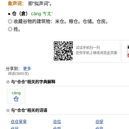
象声词：
即“拟声词”。
●
仓
（倉）
cāng ㄘㄤˉ
◎ 收藏谷物的建筑物：米仓。粮仓。仓储。仓房。
◎ 姓。
试试手机扫一扫
在你手机上继续浏览此页面
分享到：
更多
阅读(3805次)
与“仓仓”相关的字典解释
cāng
仓
与“仓仓”相关的词语
仓仓皇皇
仓位
仓促
仓兄
仓兕
仓卒