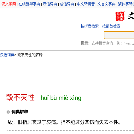
汉文学网
|
在线新华字典
|
汉语词典
|
成语词典
|
中文转拼音
|
文言文字典
|
繁体字转
按拼音检索
按部首检索
提示：
支持拼音查询，例：“wen xu
汉语词典
>
毁不灭性的解释
毁不灭性
huǐ bù miè xìng
词典解释
毁：旧指居丧过于哀痛。指不能过分悲伤而失去本性。