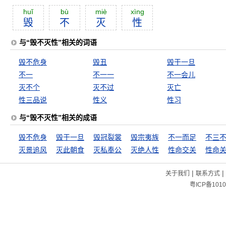
huĭ
bù
miè
xìng
毁
不
灭
性
与“毁不灭性”相关的词语
毁不危身
毁丑
毁于一旦
不一
不一一
不一会儿
灭不个
灭不过
灭亡
性三品说
性义
性习
与“毁不灭性”相关的成语
毁不危身
毁于一旦
毁冠裂裳
毁宗夷族
不一而足
不三
灭景追风
灭此朝食
灭私奉公
灭绝人性
性命交关
性命
|
|
关于我们
联系方式
粤ICP备1010