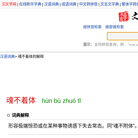
汉文学网
|
在线新华字典
|
汉语词典
|
成语词典
|
中文转拼音
|
文言文字典
|
繁体字转
按拼音检索
按部首检索
提示：
支持拼音查询，例：“wen xu
汉语词典
>
魂不着体的解释
魂不着体
hún bù zhuó tǐ
词典解释
形容极端惊恐或在某种事物诱惑下失去常态。同“魂不附体”