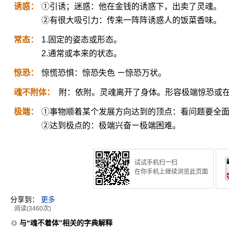
诱惑：
①引诱；迷惑：他在金钱的诱惑下，出卖了灵魂。
②有很大吸引力：传来一阵阵诱惑人的饭菜香味。
常态：
1.固定的姿态或形态。
2.通常或本来的状态。
惊恐：
惊慌恐惧：惊恐失色 ㄧ惊恐万状。
魂不附体：
附：依附。灵魂离开了身体。形容极端惊恐或
极端：
①事物顺着某个发展方向达到的顶点：看问题要全
②达到极点的：极端兴奋ㄧ极端困难。
试试手机扫一扫
在你手机上继续浏览此页面
分享到：
更多
阅读(3460次)
与“魂不着体”相关的字典解释