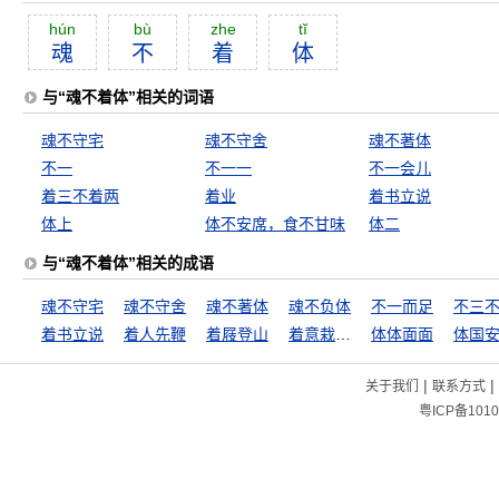
hún
bù
zhe
tĭ
魂
不
着
体
与“魂不着体”相关的词语
魂不守宅
魂不守舍
魂不著体
不一
不一一
不一会儿
着三不着两
着业
着书立说
体上
体不安席，食不甘味
体二
与“魂不着体”相关的成语
魂不守宅
魂不守舍
魂不著体
魂不负体
不一而足
不三
着书立说
着人先鞭
着屐登山
着意栽花花不发，无意插柳柳成荫
体体面面
体国
|
|
关于我们
联系方式
粤ICP备1010