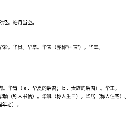
穷经。皓月当空。
华彩。华贵。华章。华表（亦称“桓表”）。华盖。
华裔。华胄（ａ．华夏的后裔；ｂ．贵族的后裔）。华工。
：华翰（称人书信）。华诞（称人生日）。华居（称人住宅）。
指年老）。