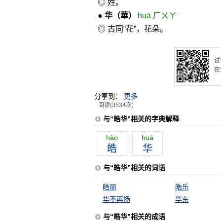
◎ 姓。
●
华
（華）
huā ㄏㄨㄚˉ
◎ 古同“花”，花朵。
试
在
分享到：
更多
阅读(3534次)
与“皓华”相关的字典解释
hào
huá
皓
华
与“皓华”相关的词语
皓丽
皓乐
华不再扬
华东
与“皓华”相关的成语