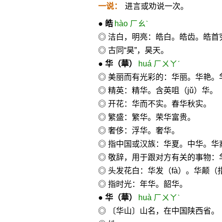
一说：
进言或劝说一次。
●
皓
hào ㄏㄠˋ
◎ 洁白，明亮：皓白。皓齿。皓首
◎ 古同“昊”，昊天。
●
华
（華）
huá ㄏㄨㄚˊ
◎ 美丽而有光彩的：华丽。华艳。
◎ 精英：精华。含英咀（jǔ）华。
◎ 开花：华而不实。春华秋实。
◎ 繁盛：繁华。荣华富贵。
◎ 奢侈：浮华。奢华。
◎ 指中国或汉族：华夏。中华。
◎ 敬辞，用于跟对方有关的事物
◎ 头发花白：华发（fà）。华颠（
◎ 指时光：年华。韶华。
●
华
（華）
huà ㄏㄨㄚˋ
◎ 〔华山〕山名，在中国陕西省。