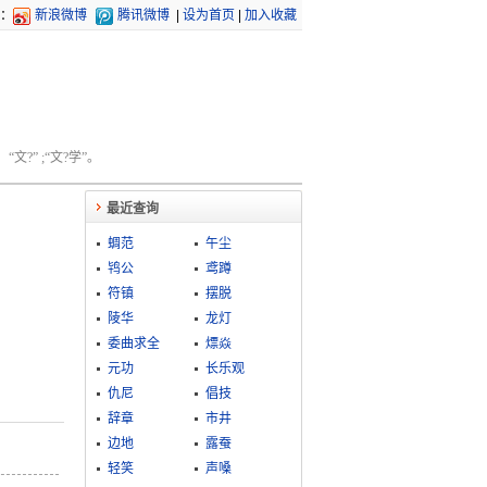
：
新浪微博
腾讯微博
|
设为首页
|
加入收藏
文?” ;“文?学”。
最近查询
蜩范
午尘
鸨公
鸢蹲
符镇
摆脱
陵华
龙灯
委曲求全
熛焱
元功
长乐观
仇尼
倡技
辞章
市井
边地
露蚕
轻笑
声嗓