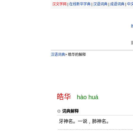
汉文学网
|
在线新华字典
|
汉语词典
|
成语词典
|
中
汉语词典
>
皓华的解释
皓华
hào huá
词典解释
牙神名。一说﹐肺神名。