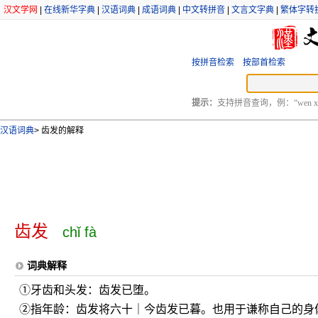
汉文学网
|
在线新华字典
|
汉语词典
|
成语词典
|
中文转拼音
|
文言文字典
|
繁体字转
按拼音检索
按部首检索
提示：
支持拼音查询，例：“wen xu
汉语词典
>
齿发的解释
齿发
chǐ fà
词典解释
①牙齿和头发：齿发已堕。
②指年龄：齿发将六十｜今齿发已暮。也用于谦称自己的身