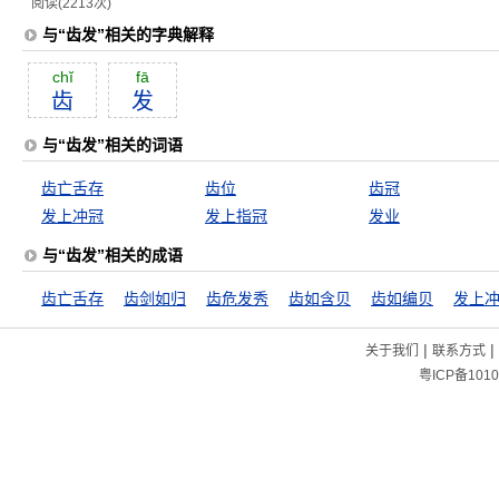
阅读(2213次)
与“齿发”相关的字典解释
chĭ
fā
齿
发
与“齿发”相关的词语
齿亡舌存
齿位
齿冠
发上冲冠
发上指冠
发业
与“齿发”相关的成语
齿亡舌存
齿剑如归
齿危发秀
齿如含贝
齿如编贝
发上
|
|
关于我们
联系方式
粤ICP备1010