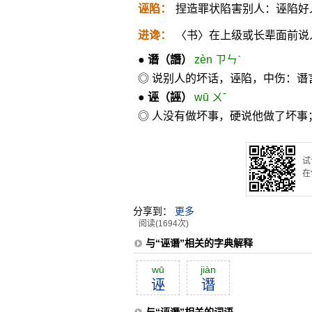
诬陷：
捏造罪状陷害别人：诬陷好
进谗：
〈书〉在上级或长辈面前说
●
谮
（譖）
zèn ㄗㄣˋ
◎ 说别人的坏话，诬陷，中伤：谮
●
诬
（誣）
wū ㄨˉ
◎ 人没有做坏事，硬说他做了坏
试
在
分享到：
更多
阅读(1694次)
与“诬谮”相关的字典解释
wū
jiàn
诬
谮