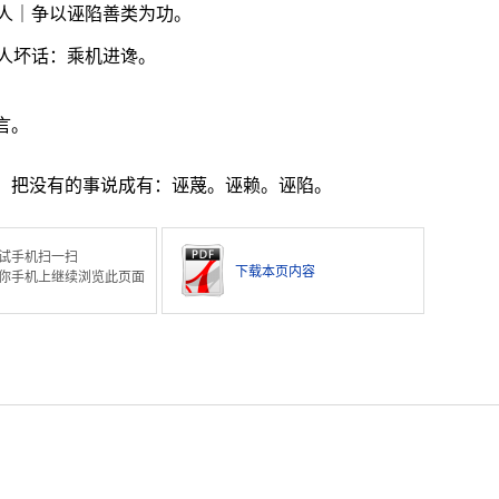
人｜争以诬陷善类为功。
人坏话：乘机进谗。
言。
事；把没有的事说成有：诬蔑。诬赖。诬陷。
试手机扫一扫
下载本页内容
你手机上继续浏览此页面