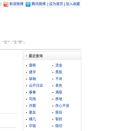
：
新浪微博
腾讯微博
|
设为首页
|
加入收藏
文?” ;“文?学”。
最近查询
廪秩
烫金
建牙
黑蚁
装轴
不肖
云开日出
表色
垂眷
满座
司南
质地
共奬
存心不良
豪友
慈目
横几
掣肘
中饭
隐切