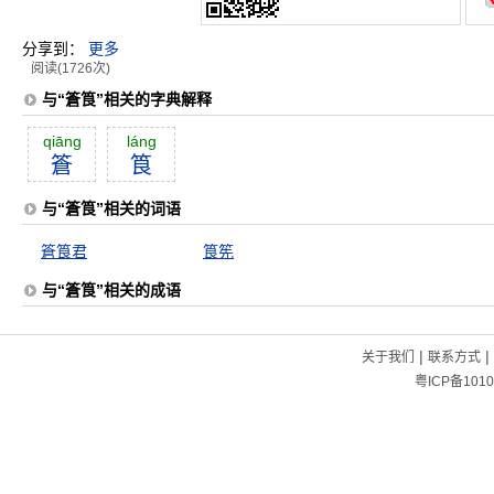
分享到：
更多
阅读(1726次)
与“篬筤”相关的字典解释
qiāng
láng
篬
筤
与“篬筤”相关的词语
篬筤君
筤筅
与“篬筤”相关的成语
|
|
关于我们
联系方式
粤ICP备1010