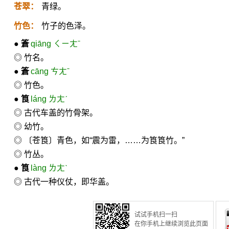
苍翠：
青绿。
竹色：
竹子的色泽。
●
篬
qiāng ㄑㄧㄤˉ
◎ 竹名。
●
篬
cāng ㄘㄤˉ
◎ 竹色。
●
筤
láng ㄌㄤˊ
◎ 古代车盖的竹骨架。
◎ 幼竹。
◎ 〔苍筤〕青色，如“震为雷，……为筤筤竹。”
◎ 竹丛。
●
筤
làng ㄌㄤˋ
◎ 古代一种仪仗，即华盖。
试试手机扫一扫
在你手机上继续浏览此页面