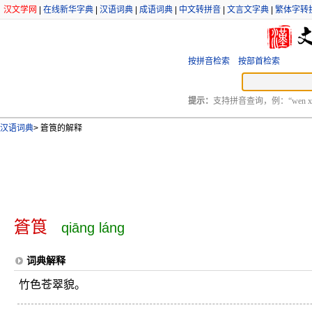
汉文学网
|
在线新华字典
|
汉语词典
|
成语词典
|
中文转拼音
|
文言文字典
|
繁体字转
按拼音检索
按部首检索
提示：
支持拼音查询，例：“wen xu
汉语词典
>
篬筤的解释
篬筤
qiāng láng
词典解释
竹色苍翠貌。