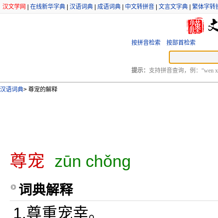
汉文学网
|
在线新华字典
|
汉语词典
|
成语词典
|
中文转拼音
|
文言文字典
|
繁体字转
按拼音检索
按部首检索
提示：
支持拼音查询，例：“wen xu
汉语词典
>
尊宠的解释
尊宠
zūn chǒng
词典解释
1.尊重宠幸。