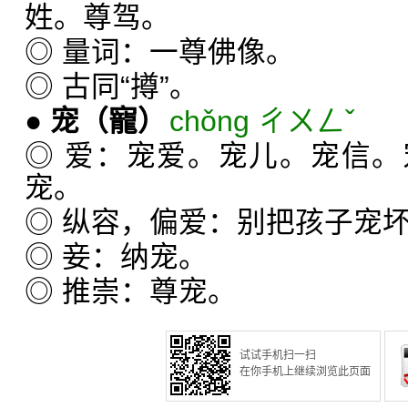
姓。尊驾。
◎ 量词：一尊佛像。
◎ 古同“撙”。
●
宠
（寵）
chǒng ㄔㄨㄥˇ
◎ 爱：宠爱。宠儿。宠信
宠。
◎ 纵容，偏爱：别把孩子宠
◎ 妾：纳宠。
◎ 推崇：尊宠。
试试手机扫一扫
在你手机上继续浏览此页面