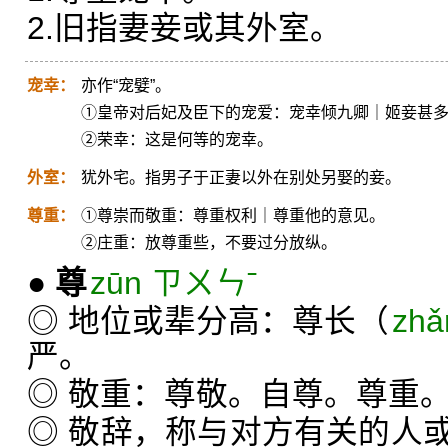
2.旧指妻妾或其外室。
宠幸：
亦作“宠嬖”。
①皇帝对后妃及臣下的宠爱：宠幸倾九卿｜姬妾甚
②荣幸：这是何等的宠幸。
外室：
犹外宅。指男子于正妻以外在别处另娶的妾。
尊重：
①尊崇而敬重：尊重权利｜尊重他的意见。
②庄重：放尊重些，不要过分放纵。
●
尊
zūn ㄗㄨㄣˉ
◎ 地位或辈分高：尊长（
zh
严。
◎ 敬重：尊敬。自尊。尊重
◎ 敬辞，称与对方有关的人