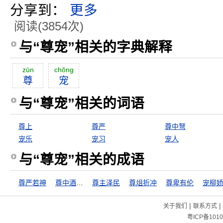
分享到：
更多
阅读(3854次)
与“尊宠”相关的字典解释
zūn
chŏng
尊
宠
与“尊宠”相关的词语
尊上
尊严
尊中弩
宠乐
宠习
宠人
与“尊宠”相关的成语
尊严若神
尊中酒不空
尊主泽民
尊俎折冲
尊卑有伦
宠柳
|
|
关于我们
联系方式
粤ICP备1010