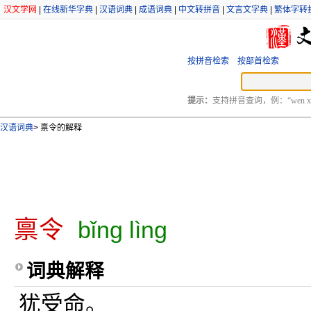
汉文学网
|
在线新华字典
|
汉语词典
|
成语词典
|
中文转拼音
|
文言文字典
|
繁体字转
按拼音检索
按部首检索
提示：
支持拼音查询，例：“wen xu
汉语词典
>
禀令的解释
禀令
bǐng lìng
词典解释
犹受命。