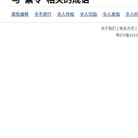
禀性难移
令不虚行
令人作呕
令人切齿
令人发指
令人
|
|
关于我们
联系方式
粤ICP备1010