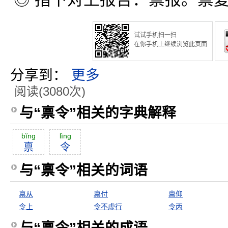
试试手机扫一扫
在你手机上继续浏览此页面
分享到：
更多
阅读(3080次)
与“禀令”相关的字典解释
bĭng
lìng
禀
令
与“禀令”相关的词语
禀从
禀付
禀仰
令上
令不虚行
令丙
与“禀令”相关的成语