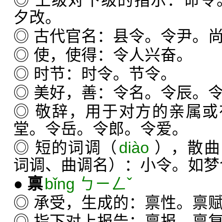
◎ 上级对下级的指示：命令
夕改。
◎ 古代官名：县令。令尹。
◎ 使，使得：令人兴奋。
◎ 时节：时令。节令。
◎ 美好，善：令名。令辰。
◎ 敬辞，用于对方的亲属
堂。令岳。令郎。令爱。
◎ 短的词调（
diào
），散曲
词调、曲调名）：小令。如梦
●
禀
bǐng ㄅㄧㄥˇ
◎ 承受，生成的：禀性。禀
◎ 指下对上报告：禀报。禀