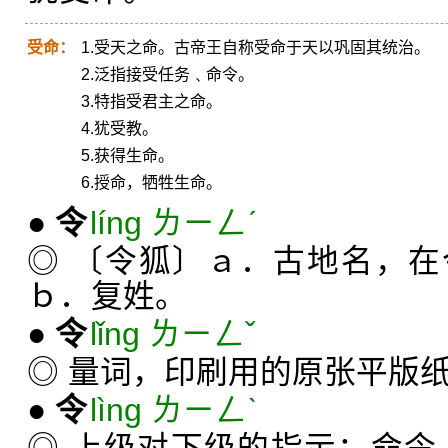
受命：
1.受天之命。古帝王自称受命于天以巩固其统治。
2.泛指接受任务﹑命令。
3.特指受君主之命。
4.犹受教。
5.获得生命。
6.授命，牺牲生命。
●
令
líng ㄌㄧㄥˊ
◎ 〔令狐〕ａ．古地名，
ｂ．复姓。
●
令
lǐng ㄌㄧㄥˇ
◎ 量词，印刷用的原张平版
●
令
lìng ㄌㄧㄥˋ