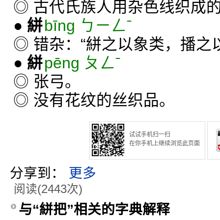
◎ 古代氏族人用杂色线织成
●
絣
bīng ㄅㄧㄥˉ
◎ 错杂：“絣之以象类，播之
●
絣
pēng ㄆㄥˉ
◎ 张弓。
◎ 没有花纹的丝织品。
试试手机扫一扫
在你手机上继续浏览此页面
分享到：
更多
阅读(2443次)
与“絣把”相关的字典解释