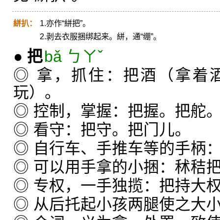
絣扒：
1.亦作“絣把”。
2.剥去衣服捆绑起来。絣，通“绷”。
●
把
bǎ ㄅㄚˇ
◎ 拿，抓住：把酒（拿着
玩）。
◎ 控制，掌握：把握。把舵
◎ 看守：把守。把门儿。
◎ 自行车、手推车等的手柄
◎ 可以用手拿的小捆：秫秸
◎ 专权，一手独揽：把持大
◎ 从后托起小孩两腿使之大