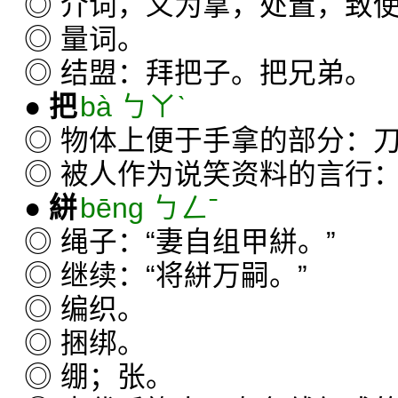
◎ 介词，义为拿，处置，致
◎ 量词。
◎ 结盟：拜把子。把兄弟。
●
把
bà ㄅㄚˋ
◎ 物体上便于手拿的部分：
◎ 被人作为说笑资料的言行
●
絣
bēng ㄅㄥˉ
◎ 绳子：“妻自组甲絣。”
◎ 继续：“将絣万嗣。”
◎ 编织。
◎ 捆绑。
◎ 绷；张。