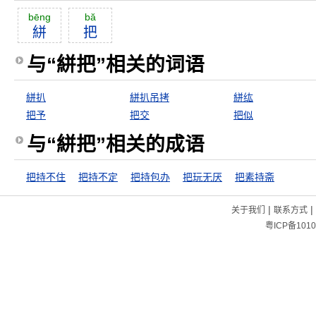
bēng
bă
絣
把
与“絣把”相关的词语
絣扒
絣扒吊拷
絣纮
把予
把交
把似
与“絣把”相关的成语
把持不住
把持不定
把持包办
把玩无厌
把素持斋
|
|
关于我们
联系方式
粤ICP备1010