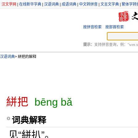
汉文学网
|
在线新华字典
|
汉语词典
|
成语词典
|
中文转拼音
|
文言文字典
|
繁体字转
按拼音检索
按部首检索
提示：
支持拼音查询，例：“wen xu
汉语词典
>
絣把的解释
絣把
bēng bǎ
词典解释
见“絣扒”。