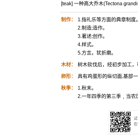
[teak] 一种高大乔木(Tectona
制作：
1.指礼乐等方面的典章制度
2.制造;造作。
3.著述;创作。
4.样式。
5.方言。犹折磨。
木材：
树木砍伐后，经初步加工，
卵形：
具有鸡蛋形的纵切面,基部
秋季：
1.秋末。
2.一年四季的第三季﹐当农
试
在