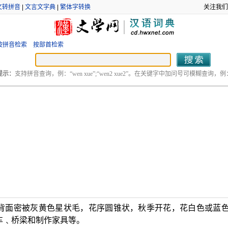
文转拼音
|
文言文字典
|
繁体字转换
关注我们
按拼音检索
按部首检索
提示：
支持拼音查询，例：“wen xue”;“wen2 xue2”。在关键字中加问号可模糊查询，例：“
背面密被灰黄色星状毛，花序圆锥状，秋季开花，花白色或蓝
车﹑桥梁和制作家具等。