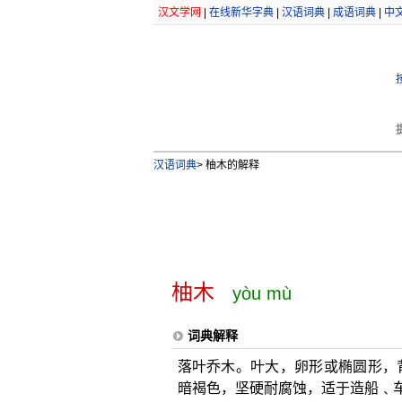
汉文学网
|
在线新华字典
|
汉语词典
|
成语词典
|
中
汉语词典
>
柚木的解释
柚木
yòu mù
词典解释
落叶乔木。叶大，卵形或椭圆形，
暗褐色，坚硬耐腐蚀，适于造船﹑