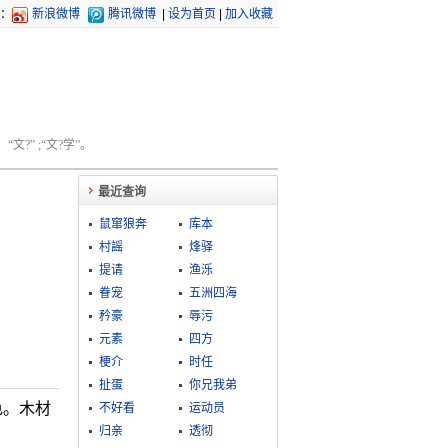
：
新浪微博
腾讯微博
|
设为首页
|
加入收藏
文?” ;“文?学”。
最近查询
鼠窜狼奔
库本
村謡
烽驿
提请
渔泺
眷宠
五洲四海
矜豪
辱污
元素
四方
梗介
时任
扯蛋
你兄我弟
色。木材
不好看
运动员
归亲
透彻