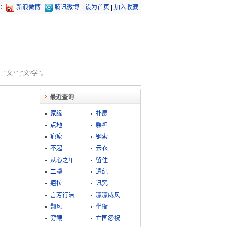
：
新浪微博
腾讯微博
|
设为首页
|
加入收藏
文?” ;“文?学”。
最近查询
家缘
扑扇
点地
躶袒
疤痆
钢索
不起
云衣
从心之年
留住
二骥
遣纪
疤拉
讯究
言芳行洁
凛凛威风
翾风
坐衙
穷鲠
亡国怨祝