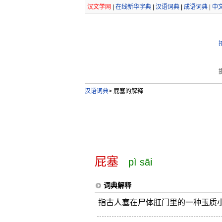
汉文学网
|
在线新华字典
|
汉语词典
|
成语词典
|
中
汉语词典
>
屁塞的解释
屁塞
pì sāi
词典解释
指古人塞在尸体肛门里的一种玉质