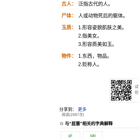
古人：
泛指古代的人。
尸体：
人或动物死后的躯体。
玉质：
1.形容姿貌肌肤之美。
2.指美女。
3.形容质美如玉。
物件：
1.东西，物品。
2.贬称人。
试
在
分享到：
更多
阅读(2997次)
与“屁塞”相关的字典解释
pì
sài