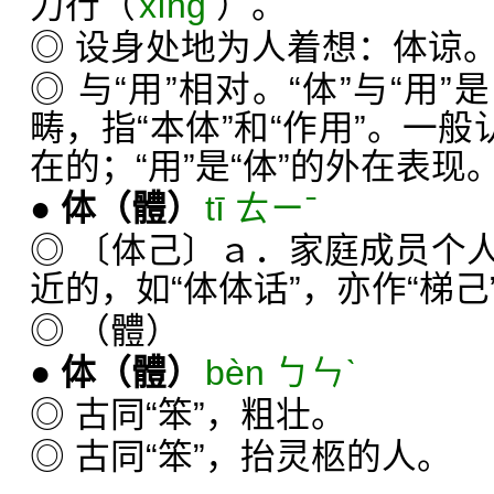
力行（
xíng
）。
◎ 设身处地为人着想：体谅
◎ 与“用”相对。“体”与“用
畴，指“本体”和“作用”。一般
在的；“用”是“体”的外在表现
●
体
（體）
tī ㄊㄧˉ
◎ 〔体己〕ａ．家庭成员个
近的，如“体体话”，亦作“梯己
◎ （體）
●
体
（體）
bèn ㄅㄣˋ
◎ 古同“笨”，粗壮。
◎ 古同“笨”，抬灵柩的人。