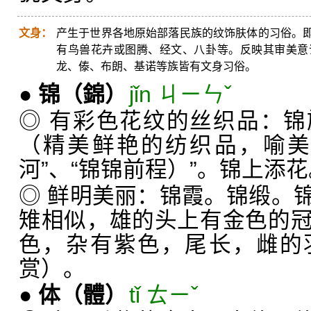
文身：
产生于世界各地原始部落民族的纹饰肤体的习俗。
有鸟兽花卉或图腾、经文、八卦等。反映其审美意
龙、傣、布朗、基诺等族皆有文身习俗。
●
锦
（錦）
jǐn ㄐㄧㄣˇ
◎ 有彩色花纹的丝织品：
（精美鲜艳的纺织品，喻美
河”、“锦锦前程）”。锦上添花
◎ 鲜明美丽：锦霞。锦缎。
雉相似，雄的头上有金色的
色，杂有紫色，尾长，雌的
赏）。
●
体
（體）
tǐ ㄊㄧˇ