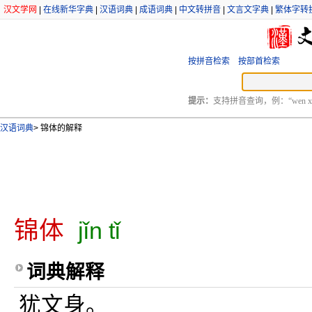
汉文学网
|
在线新华字典
|
汉语词典
|
成语词典
|
中文转拼音
|
文言文字典
|
繁体字转
按拼音检索
按部首检索
提示：
支持拼音查询，例：“wen xu
汉语词典
>
锦体的解释
锦体
jǐn tǐ
词典解释
犹文身。