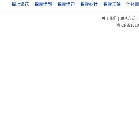
锦上添花
锦囊佳制
锦囊佳句
锦囊妙计
锦囊玉轴
体体
|
|
关于我们
联系方式
粤ICP备1010