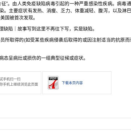
合征”。由人类免疫缺陷病毒引起的一种严重感染性疾病。病毒
染。主要症状有发热、消瘦、乏力、体重减轻、腹泻，以及淋
于美国被首次发现。
理缺陷｜故事写到这里不再往下写，实是缺陷。
员所取得的(如受某些疾病侵袭后取得的或因注射适当的抗原而
病态呈病灶或损伤的一组典型征候或症状。
试手机扫一扫
下载本页内容
你手机上继续浏览此页面