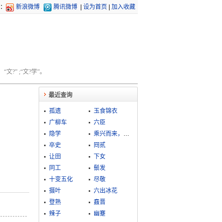
：
新浪微博
腾讯微博
|
设为首页
|
加入收藏
文?” ;“文?学”。
最近查询
孤遗
玉食锦衣
广柳车
六臣
隐学
乘兴而来，败兴而归
卒史
冏贰
让田
下女
同工
鬃发
十变五化
尽敬
摄叶
六出冰花
登熟
鼖晋
辣子
幽蹇