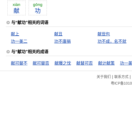
xiàn
gōng
献
功
与“献功”相关的词语
献上
献丑
献世包
功一美二
功不唐捐
功不成，名不就
与“献功”相关的成语
献可替不
献可替否
献曝之忱
献替可否
献计献策
功一
|
|
关于我们
联系方式
粤ICP备1010