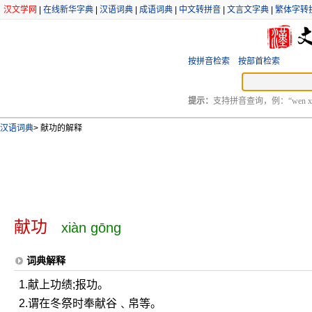
汉文学网
|
在线新华字典
|
汉语词典
|
成语词典
|
中文转拼音
|
文言文字典
|
繁体字转
按拼音检索
按部首检索
提示：
支持拼音查询，例：“wen xu
汉语词典
>
献功的解释
献功
xiàn gōng
词典解释
1.献上功绩;报功。
2.谓在冬祭时奉献谷﹑帛等。