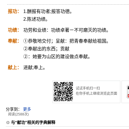
报功：
1.酬报有功者;报答功德。
2.陈述功绩。
功绩：
功劳和业绩：功绩卓著ㄧ不可磨灭的功绩。
奉献：
①恭敬地交付；呈献：把青春奉献给祖国。
②奉献出的东西；贡献
②：她要为山区的建设做点奉献。
献上：
进献;奉上。
试试手机扫一扫
在你手机上继续浏览此页面
分享到：
更多
阅读(2588次)
与“献功”相关的字典解释