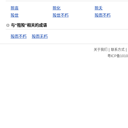
殂丧
殂化
殂夭
殁世
殁世不朽
殁而不朽
与“殂殁”相关的成语
殁而不朽
殁而无朽
|
|
关于我们
联系方式
粤ICP备1010