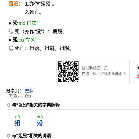
殂没：
1.亦作“殂殁”。
2.死亡。
●
殁
mò ㄇㄛˋ
◎ 死（亦作“没”）：病殁。
●
殂
cú ㄘㄨˊ
◎ 死亡：殂落。殂谢。殂陨。
试试手机扫一扫
在你手机上继续浏览此页面
分享到：
更多
阅读(2813次)
与“殂殁”相关的字典解释
cú
mò
殂
殁
与“殂殁”相关的词语