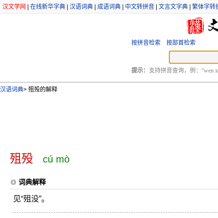
汉文学网
|
在线新华字典
|
汉语词典
|
成语词典
|
中文转拼音
|
文言文字典
|
繁体字转
按拼音检索
按部首检索
提示：
支持拼音查询，例：“wen xu
汉语词典
>
殂殁的解释
殂殁
cú mò
词典解释
见“殂没”。