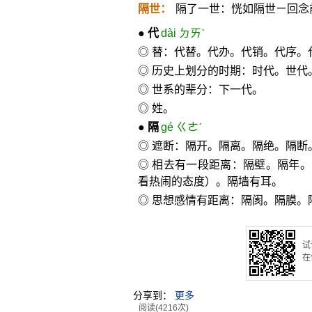
隔世：
隔了一世：恍如隔世ㄧ回念
●
代
dài ㄉㄞˋ
◎ 替：代替。代办。代销。代序。
◎ 历史上划分的时期：时代。世代
◎ 世系的辈分：下一代。
◎ 姓。
●
隔
gé ㄍㄜˊ
◎ 遮断：隔开。隔离。隔绝。隔断
◎ 相去有一段距离：隔壁。隔年
看热闹的态度）。隔墙有耳。
◎ 思想感情有距离：隔阂。隔膜。
试
在
分享到：
更多
阅读(4216次)