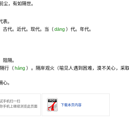
前尘，有如隔世。
代表。
。古代。近代。现代。当（
dāng
）代。年代。
。阻隔。
。隔行（
háng
）。隔岸观火（喻见人遇到困难，漠不关心，采
隔心。
试手机扫一扫
下载本页内容
你手机上继续浏览此页面