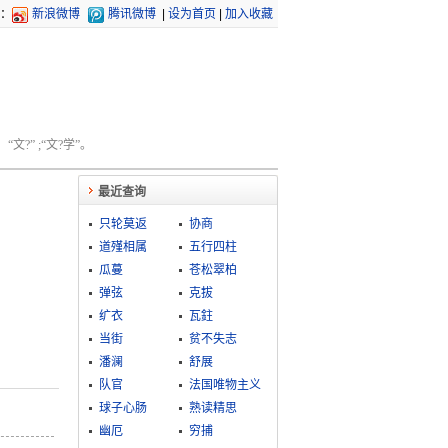
：
新浪微博
腾讯微博
|
设为首页
|
加入收藏
文?” ;“文?学”。
最近查询
只轮莫返
协商
道殣相属
五行四柱
瓜蔓
苍松翠柏
弹弦
克拔
纩衣
瓦鉒
当街
贫不失志
潘澜
舒展
队官
法国唯物主义
球子心肠
熟读精思
幽厄
穷捕