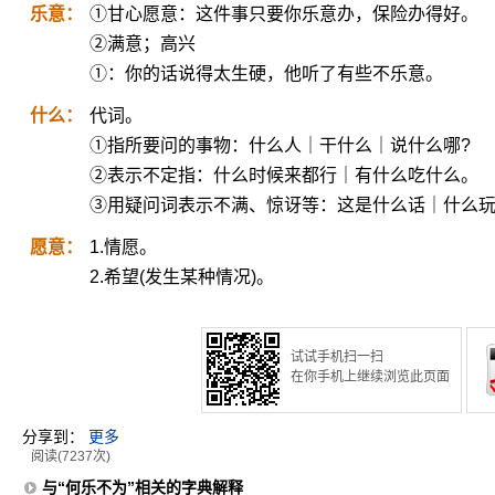
乐意：
①甘心愿意：这件事只要你乐意办，保险办得好。
②满意；高兴
①：你的话说得太生硬，他听了有些不乐意。
什么：
代词。
①指所要问的事物：什么人｜干什么｜说什么哪?
②表示不定指：什么时候来都行｜有什么吃什么。
③用疑问词表示不满、惊讶等：这是什么话｜什么玩
愿意：
1.情愿。
2.希望(发生某种情况)。
试试手机扫一扫
在你手机上继续浏览此页面
分享到：
更多
阅读(7237次)
与“何乐不为”相关的字典解释