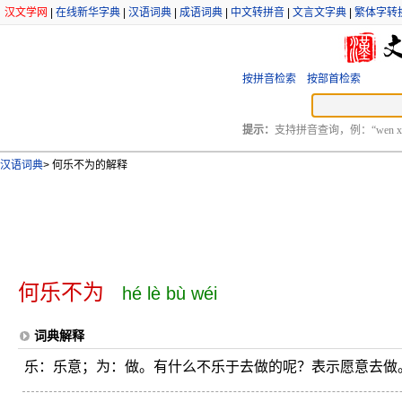
汉文学网
|
在线新华字典
|
汉语词典
|
成语词典
|
中文转拼音
|
文言文字典
|
繁体字转
按拼音检索
按部首检索
提示：
支持拼音查询，例：“wen xu
汉语词典
>
何乐不为的解释
何乐不为
hé lè bù wéi
词典解释
乐：乐意；为：做。有什么不乐于去做的呢？表示愿意去做