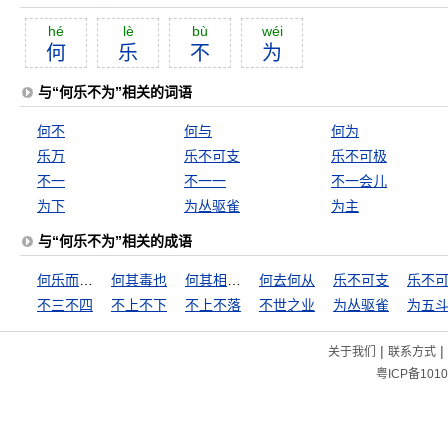
hé
lè
bù
wéi
何
乐
不
为
与“何乐不为”相关的词语
何不
何与
何为
乐万
乐不可支
乐不可极
不一
不一一
不一会儿
为下
为丛驱雀
为主
与“何乐不为”相关的成语
何乐而不为
何其毒也
何其相似乃尔
何去何从
乐不可支
乐不
不三不四
不上不下
不上不落
不世之业
为丛驱雀
|
|
关于我们
联系方式
粤ICP备1010