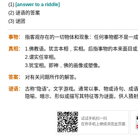
(1)
[answer to a riddle]
(2) 谜语的答案
(3) 谜团
事物：
指客观存在的一切物体和现象：任何事物都不是一
真相：
1.佛教语。犹言本相﹐实相。后指事物的本来面目
2.谓实任宰相。
3.犹宝相。即神﹑佛的画像或塑像。
答案：
对有关问题所作的解答。
谜语：
古称“隐语”。文字游戏。通常以事、物或诗句、成
隐喻、暗示、形似或描写其特征等为谜面，供人猜
试试手机扫一扫
在你手机上继续浏览此页面