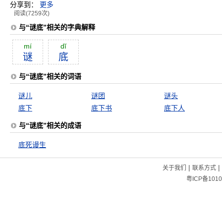
分享到：
更多
阅读(7259次)
与“谜底”相关的字典解释
mí
dĭ
谜
底
与“谜底”相关的词语
谜儿
谜团
谜头
底下
底下书
底下人
与“谜底”相关的成语
底死谩生
|
|
关于我们
联系方式
粤ICP备1010