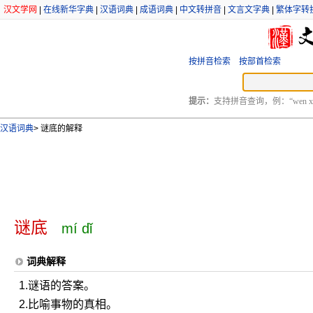
汉文学网
|
在线新华字典
|
汉语词典
|
成语词典
|
中文转拼音
|
文言文字典
|
繁体字转
按拼音检索
按部首检索
提示：
支持拼音查询，例：“wen xu
汉语词典
>
谜底的解释
谜底
mí dǐ
词典解释
1.谜语的答案。
2.比喻事物的真相。