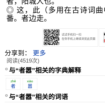
者，阳城人也。
◎ 这，此（多用在古诗词
番。者边走。
试试手机扫一扫
在你手机上继续浏览此页面
分享到：
更多
阅读(4519次)
与“者嚣”相关的字典解释
zhĕ
xiāo
者
嚣
与“者嚣”相关的词语