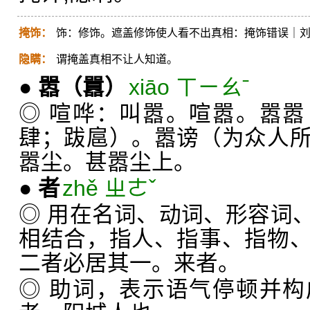
掩饰：
饰：修饰。遮盖修饰使人看不出真相：掩饰错误｜
隐瞒：
谓掩盖真相不让人知道。
●
嚣
（囂）
xiāo ㄒㄧㄠˉ
◎ 喧哗：叫嚣。喧嚣。嚣
肆；跋扈）。嚣谤（为众人
嚣尘。甚嚣尘上。
●
者
zhě ㄓㄜˇ
◎ 用在名词、动词、形容词
相结合，指人、指事、指物
二者必居其一。来者。
◎ 助词，表示语气停顿并