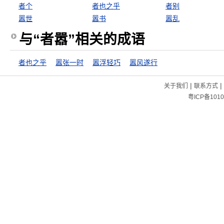
者个
者也之乎
者别
嚣世
嚣书
嚣乱
与“者嚣”相关的成语
者也之乎
嚣张一时
嚣浮轻巧
嚣风遂行
|
|
关于我们
联系方式
粤ICP备1010