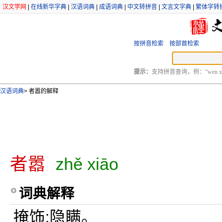
汉文学网
|
在线新华字典
|
汉语词典
|
成语词典
|
中文转拼音
|
文言文字典
|
繁体字转
按拼音检索
按部首检索
提示：
支持拼音查询，例：“wen xu
汉语词典
>
者嚣的解释
者嚣
zhě xiāo
词典解释
掩饰;隐瞒。