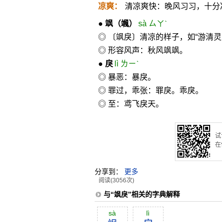
凉爽：
清凉爽快：晚风习习，十分
●
飒
（颯）
sà ㄙㄚˋ
◎ 〔飒戾〕清凉的样子，如“游清
◎ 形容风声：秋风飒飒。
●
戾
lì ㄌㄧˋ
◎ 暴恶：暴戾。
◎ 罪过，乖张：罪戾。乖戾。
◎ 至：鸢飞戾天。
试
在
分享到：
更多
阅读(3056次)
与“飒戾”相关的字典解释
sà
lì