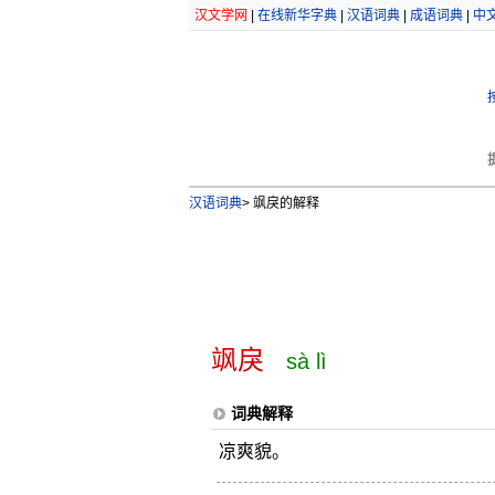
汉文学网
|
在线新华字典
|
汉语词典
|
成语词典
|
中
汉语词典
>
飒戾的解释
飒戾
sà lì
词典解释
凉爽貌。