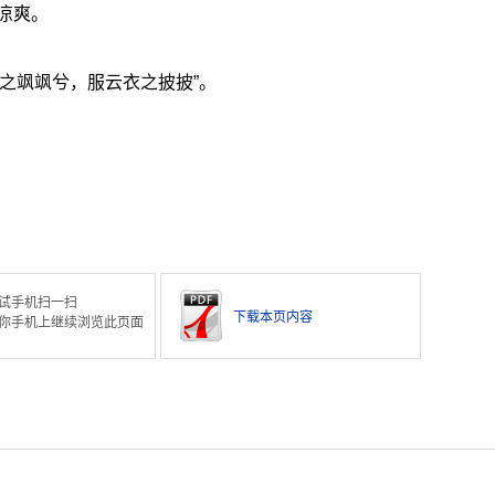
凉爽。
灵之飒飒兮，服云衣之披披”。
试手机扫一扫
下载本页内容
你手机上继续浏览此页面