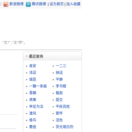
：
新浪微博
腾讯微博
|
设为首页
|
加入收藏
文?” ;“文?学”。
最近查询
易安
一二三
讳忌
捎话
城邑
平静
一鞭一条痕
李书楼
晋棘
载叙
肃栗
提交
举足为法
平民百姓
凄风
萦怀
倦鸟
淫色
薨逝
荧光增白剂