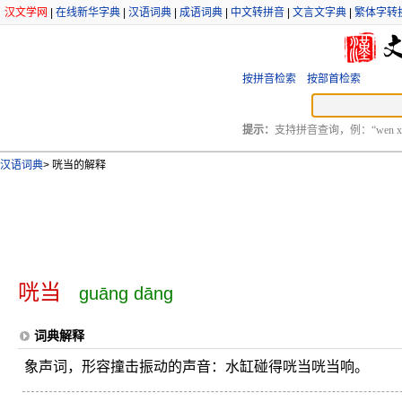
汉文学网
|
在线新华字典
|
汉语词典
|
成语词典
|
中文转拼音
|
文言文字典
|
繁体字转
按拼音检索
按部首检索
提示：
支持拼音查询，例：“wen xu
汉语词典
>
咣当的解释
咣当
guāng dāng
词典解释
象声词，形容撞击振动的声音：水缸碰得咣当咣当响。