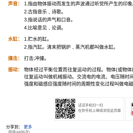
声音：
1.指由物体振动而发生的声波通过听觉所产生的印象
2.古指音乐﹑诗歌。
3.指说话的声气和口音。
4.比喻意见﹑论调。
水缸：
1.贮水的缸。
2.指汽缸。清末把锅炉﹑蒸汽机都叫做水缸。
撞击：
打击;冲撞。
振动：
物体经过平衡位置而往复运动的过程。物体(或物体
往复运动叫做机械振动。交流电的电流、电压随时
强度和磁感应强度随时间的周期性变化过程叫做电
试试手机扫一扫
在你手机上继续浏览此页面
分享到：
更多
阅读(4496次)