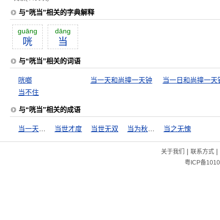
与“咣当”相关的字典解释
guāng
dāng
咣
当
与“咣当”相关的词语
咣啷
当一天和尚撞一天钟
当一日和尚撞一天
当不住
与“咣当”相关的成语
当一天和尚撞一天钟
当世才度
当世无双
当为秋霜，无为槛羊
当之无愧
|
|
关于我们
联系方式
粤ICP备1010