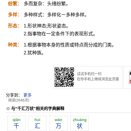
纷繁：
多而复杂：头绪纷繁。
多样：
多种样式：多样化ㄧ多种多样。
形态：
1.形状神态;形状姿态。
2.指事物在一定条件下的表现形式。
种类：
1.根据事物本身的性质或特点而分成的门类。
2.犹种族。
试试手机扫一扫
在你手机上继续浏览此页面
分享到：
更多
阅读(2646次)
与“千汇万状”相关的字典解释
qiān
huì
wàn
zhuàng
千
汇
万
状