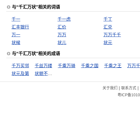
与“千汇万状”相关的词语
千一
千一虑
千丁
汇丰银行
汇价
汇兑
万一
万万
万万千千
状候
状儿
状元
与“千汇万状”相关的成语
千万买邻
千丝万缕
千乘万骑
千乘之国
千乘之王
万万
状元及第
状貌不及中人
|
|
关于我们
联系方式
粤ICP备1010