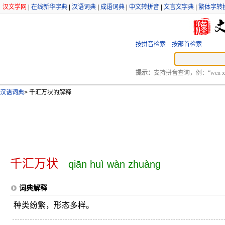
汉文学网
|
在线新华字典
|
汉语词典
|
成语词典
|
中文转拼音
|
文言文字典
|
繁体字转
按拼音检索
按部首检索
提示：
支持拼音查询，例：“wen xu
汉语词典
>
千汇万状的解释
千汇万状
qiān huì wàn zhuàng
词典解释
种类纷繁，形态多样。