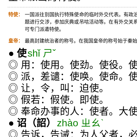
特使：
一国派往别国执行特殊使命的临时外交代表。有政
题进行交涉，参加庆典或吊唁活动等。在有外交关
可专门派遣特使。
皇帝：
最高封建统治者的称号。在我国皇帝的称号始于秦
●
使
shǐ ㄕˇ
◎ 用：使用。使劲。使役。
◎ 派，差谴：使唤。使命。
◎ 让，令，叫：迫使。
◎ 假若：假使。即使。
◎ 奉命办事的人：使者。大
●
诏
（詔）
zhào ㄓㄠˋ
◎ 告诉，告诫：为人父者，