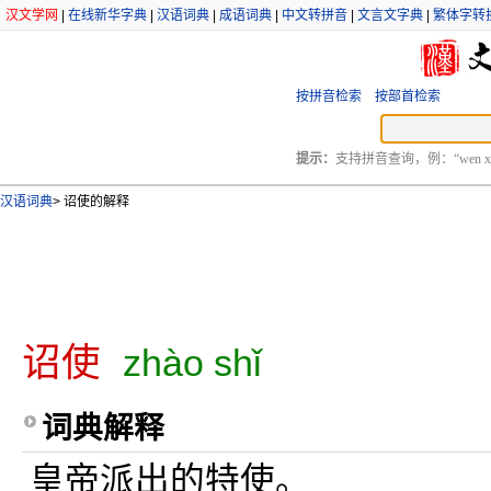
汉文学网
|
在线新华字典
|
汉语词典
|
成语词典
|
中文转拼音
|
文言文字典
|
繁体字转
按拼音检索
按部首检索
提示：
支持拼音查询，例：“wen xu
汉语词典
>
诏使的解释
诏使
zhào shǐ
词典解释
皇帝派出的特使。