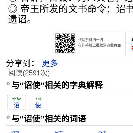
◎ 帝王所发的文书命令：诏
遗诏。
试试手机扫一扫
在你手机上继续浏览此页面
分享到：
更多
阅读(2591次)
与“诏使”相关的字典解释
zhào
shĭ
诏
使
与“诏使”相关的词语
诏举
诏书
诏事