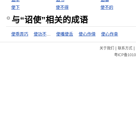
使下
使不得
使不的
与“诏使”相关的成语
使乖弄巧
使功不如使过
使嘴使舌
使心作倖
使心作幸
|
|
关于我们
联系方式
粤ICP备1010