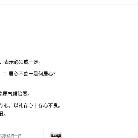
可”，表示必须或一定。
）：居心不善ㄧ是何居心？
高原气候险恶。
存心，以礼存心｜存心不良。
丑。
试手机扫一扫