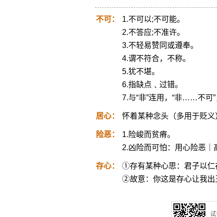
不可：
1.不可以;不可能。
2.不答应;不准许。
3.不轻易赞同或遵奉。
4.谓不符合，不称。
5.犹不堪。
6.指缺点﹑过错。
7.与“非”连用，“非……不
居心：
怀着某种念头（多用于贬义
险恶：
1.险峻而贫瘠。
2.凶险而可怕：用心险恶｜
存心：
①存有某种心思：君子以仁
②故意：你这是存心让我出
试