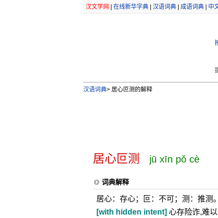
汉文学网
|
在线新华字典
|
汉语词典
|
成语词典
|
中
汉语词典
>
居心叵测的解释
居心叵测
jū xīn pǒ cè
词典解释
居心：存心；叵：不可；测：推测
[with hidden intent]
心存险诈,难