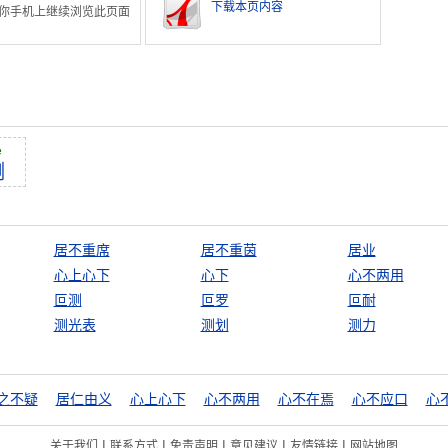
下载本页内容
你手机上继续浏览此页面
è
测
居不重席
居不重茵
居业
心上心下
心下
心不两用
叵测
叵罗
叵耐
测光表
测划
测力
之不疑
居仁由义
心上心下
心不两用
心不在焉
心不应口
心
|
|
|
|
|
关于我们
联系方式
免责声明
意见建议
友情链接
网站地图