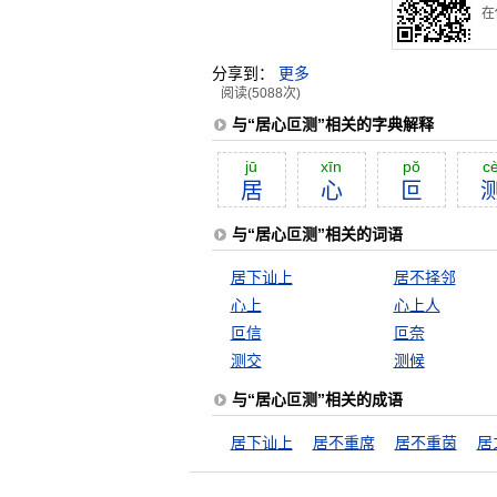
在
分享到：
更多
阅读(5088次)
与“居心叵测”相关的字典解释
jū
xīn
pŏ
c
居
心
叵
与“居心叵测”相关的词语
居下讪上
居不择邻
心上
心上人
叵信
叵奈
测交
测候
与“居心叵测”相关的成语
居下讪上
居不重席
居不重茵
居