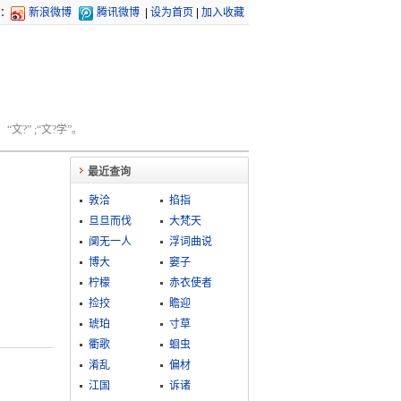
：
新浪微博
腾讯微博
|
设为首页
|
加入收藏
文?” ;“文?学”。
最近查询
敦洽
掐指
旦旦而伐
大梵天
阒无一人
浮词曲说
博大
窭子
柠檬
赤衣使者
捡挍
瞻迎
琥珀
寸草
衢歌
蛔虫
淆乱
偏材
江国
诉诸