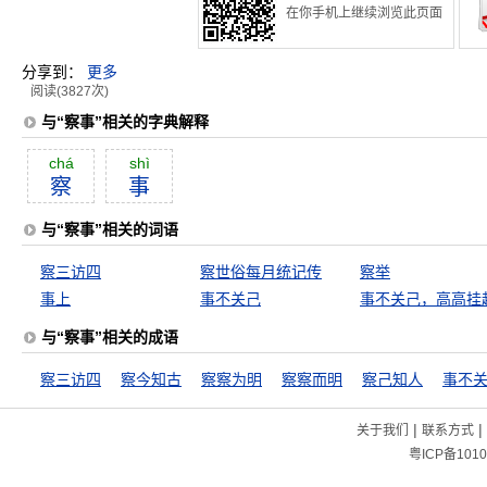
在你手机上继续浏览此页面
分享到：
更多
阅读(3827次)
与“察事”相关的字典解释
chá
shì
察
事
与“察事”相关的词语
察三访四
察世俗每月统记传
察举
事上
事不关己
事不关己，高高挂
与“察事”相关的成语
察三访四
察今知古
察察为明
察察而明
察己知人
事不
|
|
关于我们
联系方式
粤ICP备1010