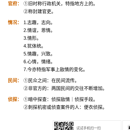
官府：
①旧时称行政机关，特指地方上的。
②称封建官吏。
情况：
1.志趣，志向。
2.情谊，恩情。
3.情形。
4.犹体统。
5.情趣，兴致。
6.心情，情绪。
7.今亦特指军事上敌情的变化。
民间：
①民众之间：在民间流传。
②非官方的：两国民间的交往不断增加。
侦探：
①暗中探查：侦探敌情｜侦探手段。
②刺探机密或侦查案件的人：便衣侦探。
试试手机扫一扫