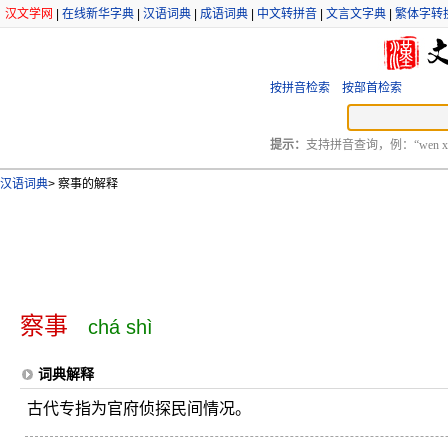
汉文学网
|
在线新华字典
|
汉语词典
|
成语词典
|
中文转拼音
|
文言文字典
|
繁体字转
按拼音检索
按部首检索
提示：
支持拼音查询，例：“wen xu
汉语词典
>
察事的解释
察事
chá shì
词典解释
古代专指为官府侦探民间情况。