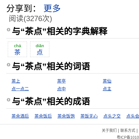
分享到：
更多
阅读(3276次)
与“茶点”相关的字典解释
chá
diăn
茶
点
与“茶点”相关的词语
茶上
茶亭
茶仙
点一点二
点中
点主
与“茶点”相关的成语
茶余酒后
茶余饭后
茶余饭饱
茶饭无心
点头之交
点头
|
|
关于我们
联系方式
粤ICP备1010