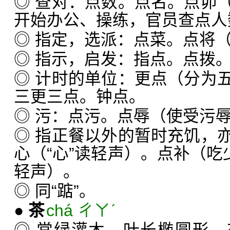
◎ 查对：点数。点名。点卯
开始办公、操练，官员查点人
◎ 指定，选派：点菜。点将
◎ 指示，启发：指点。点拨
◎ 计时的单位：更点（分为
三更三点。钟点。
◎ 污：点污。点辱（使受污
◎ 指正餐以外的暂时充饥，
心（“心”读轻声）。点补（吃
轻声）。
◎ 同“踮”。
●
茶
chá ㄔㄚˊ