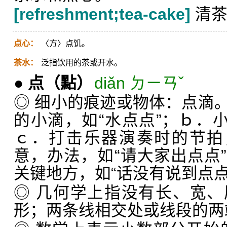
[refreshment;tea-cake]
清茶
点心：
〈方〉点饥。
茶水：
泛指饮用的茶或开水。
●
点
（點）
diǎn ㄉㄧㄢˇ
◎ 细小的痕迹或物体：点滴
的小滴，如“水点点”；ｂ．小
ｃ．打击乐器演奏时的节拍
意，办法，如“请大家出点点
关键地方，如“话没有说到点点
◎ 几何学上指没有长、宽
形；两条线相交处或线段的两