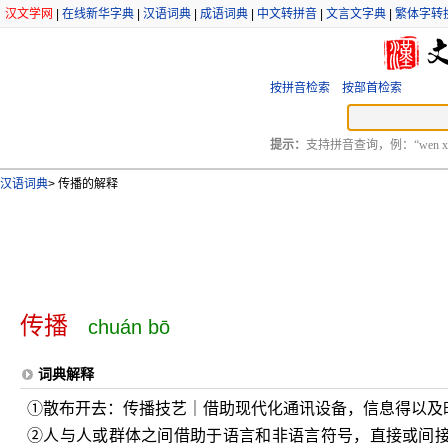
汉文学网
|
在线新华字典
|
汉语词典
|
成语词典
|
中文转拼音
|
文言文字典
|
繁体字转
按拼音检索
按部首检索
提示：
支持拼音查询，例：“wen xu
汉语词典
>
传播的解释
传播
chuán bō
词典解释
①散布开去：传播技艺｜借助现代化通讯设备，信息得以及
②人与人或群体之间借助于语言和非语言符号，直接或间