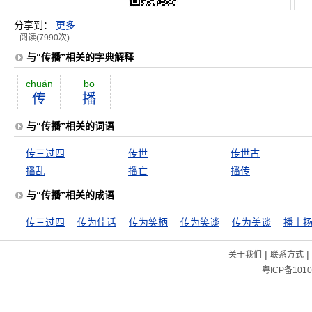
分享到：
更多
阅读(7990次)
与“传播”相关的字典解释
chuán
bō
传
播
与“传播”相关的词语
传三过四
传世
传世古
播乱
播亡
播传
与“传播”相关的成语
传三过四
传为佳话
传为笑柄
传为笑谈
传为美谈
播土
|
|
关于我们
联系方式
粤ICP备1010