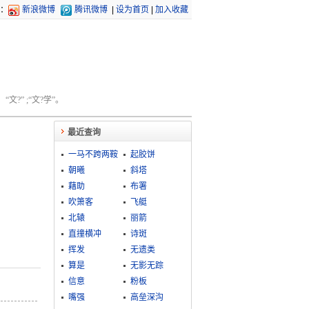
：
新浪微博
腾讯微博
|
设为首页
|
加入收藏
文?” ;“文?学”。
最近查询
一马不跨两鞍
起胶饼
朝曦
斜塔
藉助
布署
吹箫客
飞艇
北辕
丽箭
直撞横冲
诗斑
挥发
无遗类
算是
无影无踪
信意
粉板
嘴强
高垒深沟