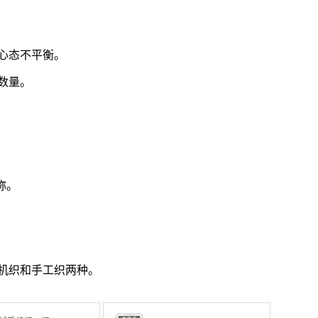
心态不平衡。
数量。
称。
机织和手工织两种。