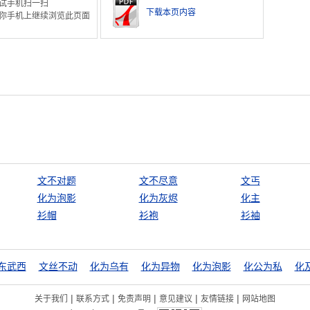
试手机扫一扫
下载本页内容
你手机上继续浏览此页面
文不对题
文不尽意
文丐
化为泡影
化为灰烬
化主
衫帽
衫袍
衫袖
东武西
文丝不动
化为乌有
化为异物
化为泡影
化公为私
化
|
|
|
|
|
关于我们
联系方式
免责声明
意见建议
友情链接
网站地图