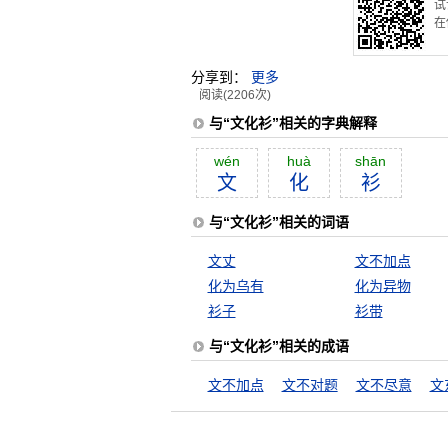
试
在
分享到：
更多
阅读(2206次)
与“文化衫”相关的字典解释
wén
huà
shān
文
化
衫
与“文化衫”相关的词语
文丈
文不加点
化为乌有
化为异物
衫子
衫带
与“文化衫”相关的成语
文不加点
文不对题
文不尽意
文