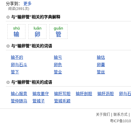
分享到：
更多
阅读(2891次)
与“输卵管”相关的字典解释
shū
luăn
guăn
输
卵
管
与“输卵管”相关的词语
输不的
输亏
输估
卵与石斗
卵危
卵囊
管下
管业
管丝
与“输卵管”相关的成语
输心服意
输攻墨守
输肝写胆
输肝剖胆
输肝沥胆
卵与
管仲随马
管城子
管城毛颖
|
|
关于我们
联系方式
粤ICP备1010