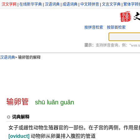
汉文学网
|
在线新华字典
|
汉语词典
|
成语词典
|
中文转拼音
|
文言文字典
|
繁体字转
按拼音检索
按部首检索
提示：
支持拼音查询，例：“wen xu
汉语词典
>
输卵管的解释
输卵管
shū luǎn guǎn
词典解释
女子或雌性动物生殖器官的一部份。在子宫的两侧，作用是
[oviduct]
动物卵从卵巢排入腹腔的管道