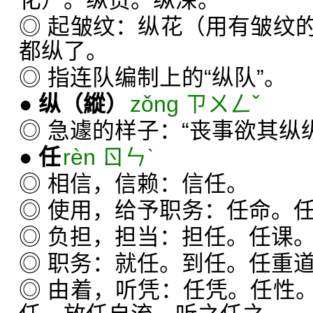
化）。纵贯。纵深。
◎ 起皱纹：纵花（用有皱纹
都纵了。
◎ 指连队编制上的“纵队”。
●
纵
（縱）
zǒng ㄗㄨㄥˇ
◎ 急遽的样子：“丧事欲其纵
●
任
rèn ㄖㄣˋ
◎ 相信，信赖：信任。
◎ 使用，给予职务：任命。
◎ 负担，担当：担任。任课
◎ 职务：就任。到任。任重
◎ 由着，听凭：任凭。任性