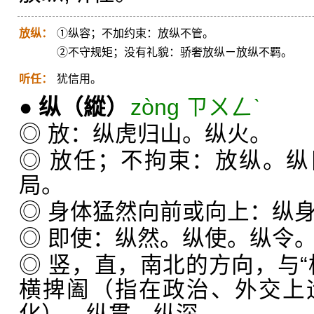
放纵：
①纵容；不加约束：放纵不管。
②不守规矩；没有礼貌：骄奢放纵ㄧ放纵不羁。
听任：
犹信用。
●
纵
（縱）
zòng ㄗㄨㄥˋ
◎ 放：纵虎归山。纵火。
◎ 放任；不拘束：放纵。
局。
◎ 身体猛然向前或向上：纵
◎ 即使：纵然。纵使。纵令
◎ 竖，直，南北的方向，与“
横捭阖（指在政治、外交上