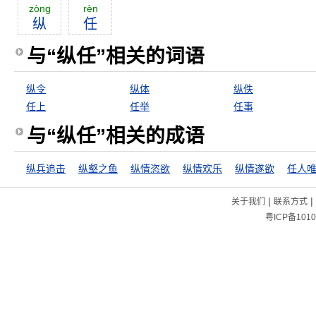
zòng
rèn
纵
任
与“纵任”相关的词语
纵令
纵体
纵佚
任上
任举
任事
与“纵任”相关的成语
纵兵追击
纵壑之鱼
纵情恣欲
纵情欢乐
纵情遂欲
任人
|
|
关于我们
联系方式
粤ICP备1010