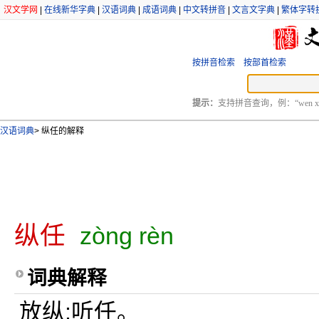
汉文学网
|
在线新华字典
|
汉语词典
|
成语词典
|
中文转拼音
|
文言文字典
|
繁体字转
按拼音检索
按部首检索
提示：
支持拼音查询，例：“wen xu
汉语词典
>
纵任的解释
纵任
zòng rèn
词典解释
放纵;听任。