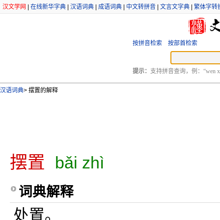
汉文学网
|
在线新华字典
|
汉语词典
|
成语词典
|
中文转拼音
|
文言文字典
|
繁体字转
按拼音检索
按部首检索
提示：
支持拼音查询，例：“wen xu
汉语词典
>
摆置的解释
摆置
bǎi zhì
词典解释
处置。