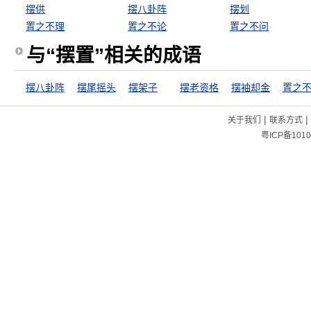
摆供
摆八卦阵
摆划
置之不理
置之不论
置之不问
与“摆置”相关的成语
摆八卦阵
摆尾摇头
摆架子
摆老资格
摆袖却金
置之
|
|
关于我们
联系方式
粤ICP备1010