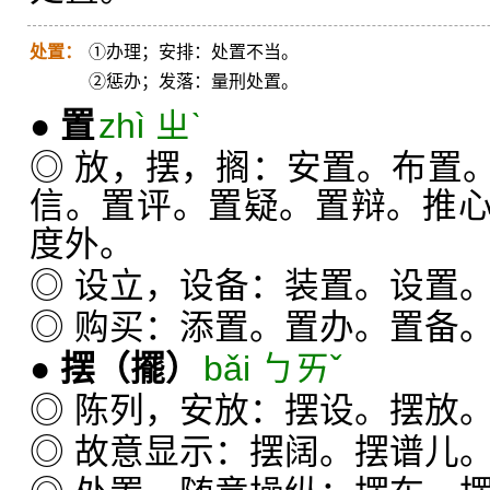
处置：
①办理；安排：处置不当。
②惩办；发落：量刑处置。
●
置
zhì ㄓˋ
◎ 放，摆，搁：安置。布置
信。置评。置疑。置辩。推
度外。
◎ 设立，设备：装置。设置
◎ 购买：添置。置办。置备
●
摆
（擺）
bǎi ㄅㄞˇ
◎ 陈列，安放：摆设。摆放
◎ 故意显示：摆阔。摆谱儿