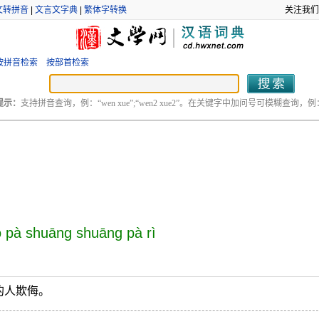
文转拼音
|
文言文字典
|
繁体字转换
关注我们
按拼音检索
按部首检索
提示：
支持拼音查询，例：“wen xue”;“wen2 xue2”。在关键字中加问号可模糊查询，例：“
 pà shuāng shuāng pà rì
的人欺侮。