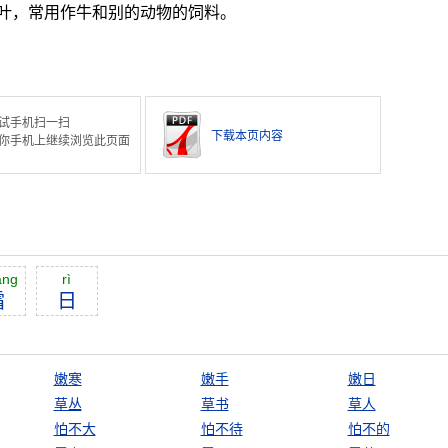
叶，常用作牛和别的动物的饲料。
试手机扫一扫
下载本页内容
你手机上继续浏览此页面
āng
rì
霜
日
嫩寒
嫩手
嫩日
草丛
草书
草人
怕不大
怕不待
怕不的