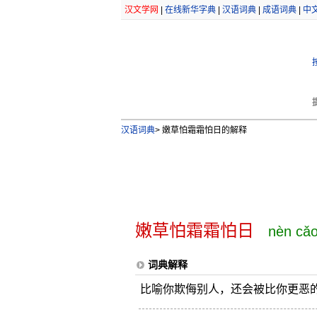
汉文学网
|
在线新华字典
|
汉语词典
|
成语词典
|
中
汉语词典
>
嫩草怕霜霜怕日的解释
嫩草怕霜霜怕日
nèn cǎo
词典解释
比喻你欺侮别人，还会被比你更恶