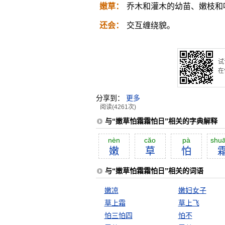
嫩草：
乔木和灌木的幼苗、嫩枝和
还会：
交互缠绕貌。
试
在
分享到：
更多
阅读(4261次)
与“嫩草怕霜霜怕日”相关的字典解释
nèn
căo
pà
shu
嫩
草
怕
与“嫩草怕霜霜怕日”相关的词语
嫩凉
嫩妇女子
草上霜
草上飞
怕三怕四
怕不