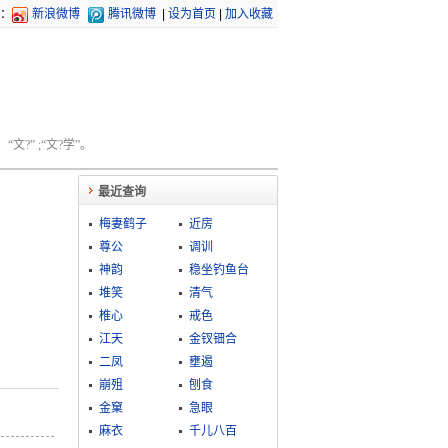
：
新浪微博
腾讯微博
|
设为首页
|
加入收藏
文?” ;“文?学”。
最近查询
梅妻鹤子
近房
尊公
调训
神韵
稳坐钓鱼台
堆笑
清气
椎心
戒色
江天
金钗钿合
二凤
壅遏
崩殂
刨食
金窠
急眼
麻衣
千儿八百