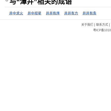
与“潭井”相关的成语
井中求火
井中视星
井井有序
井井有方
井井有条
|
|
关于我们
联系方式
粤ICP备1010