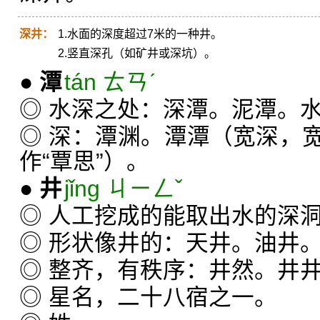
深井：
1.水面的深度超过7米的一种井。
2.竖直深孔（如矿井或深坑）。
●
潭
tán ㄊㄢˊ
◎ 水深之处：深潭。泥潭。
◎ 深：潭渊。潭潭（宽深，
作“覃思”）。
●
井
jǐng ㄐㄧㄥˇ
◎ 人工挖成的能取出水的深
◎ 形状像井的：天井。油井
◎ 整齐，有秩序：井然。井
◎ 星名，二十八宿之一。