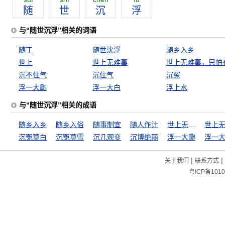
随
世
沉
浮
与“随世沉浮”相关的词语
随丁
随世沈浮
随乡入乡
世上
世上无难事
沉不住气
沉住气
沉冤
浮一大瓟
浮一大白
浮上水
与“随世沉浮”相关的成语
随乡入乡
随乡入俗
随事制宜
随人作计
世上无难事
沉冤莫白
沉冤莫雪
沉几观变
沉博绝丽
浮一大瓟
浮一
|
|
关于我们
联系方式
粤ICP备1010