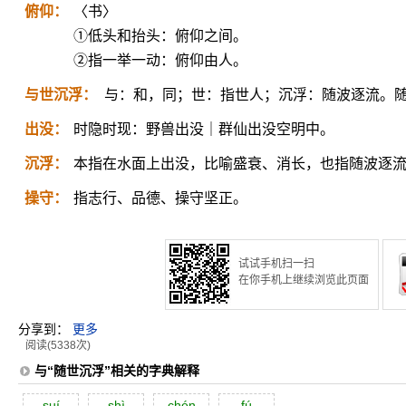
俯仰：
〈书〉
①低头和抬头：俯仰之间。
②指一举一动：俯仰由人。
与世沉浮：
与：和，同；世：指世人；沉浮：随波逐流。
出没：
时隐时现：野兽出没｜群仙出没空明中。
沉浮：
本指在水面上出没，比喻盛衰、消长，也指随波逐
操守：
指志行、品德、操守坚正。
试试手机扫一扫
在你手机上继续浏览此页面
分享到：
更多
阅读(5338次)
与“随世沉浮”相关的字典解释
suí
shì
chén
fú