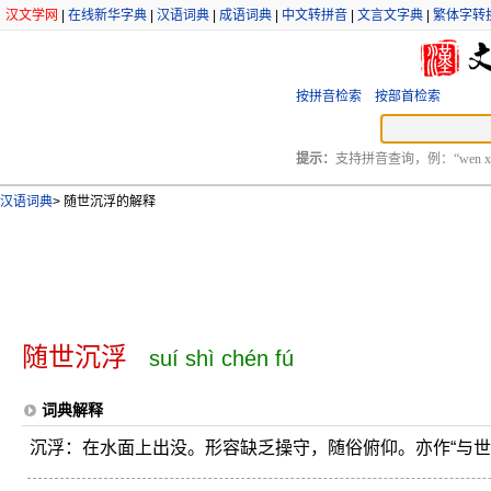
汉文学网
|
在线新华字典
|
汉语词典
|
成语词典
|
中文转拼音
|
文言文字典
|
繁体字转
按拼音检索
按部首检索
提示：
支持拼音查询，例：“wen xu
汉语词典
>
随世沉浮的解释
随世沉浮
suí shì chén fú
词典解释
沉浮：在水面上出没。形容缺乏操守，随俗俯仰。亦作“与世沉