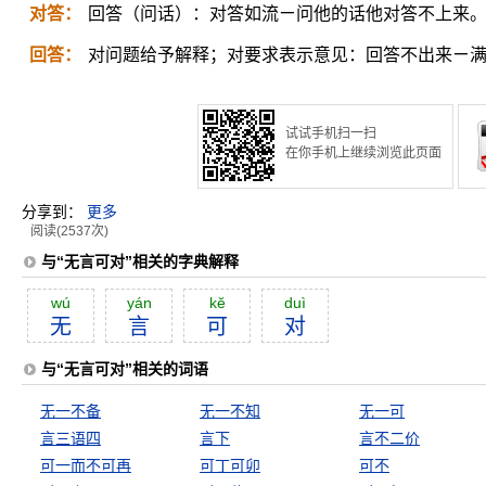
对答：
回答（问话）：对答如流ㄧ问他的话他对答不上来
回答：
对问题给予解释；对要求表示意见：回答不出来ㄧ
试试手机扫一扫
在你手机上继续浏览此页面
分享到：
更多
阅读(2537次)
与“无言可对”相关的字典解释
wú
yán
kĕ
duì
无
言
可
对
与“无言可对”相关的词语
无一不备
无一不知
无一可
言三语四
言下
言不二价
可一而不可再
可丁可卯
可不