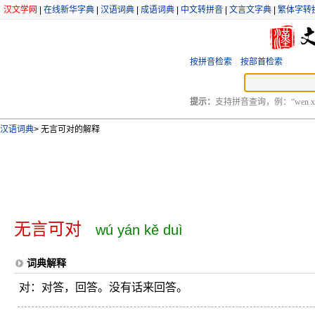
汉文学网
|
在线新华字典
|
汉语词典
|
成语词典
|
中文转拼音
|
文言文字典
|
繁体字转
按拼音检索
按部首检索
提示：
支持拼音查询，例：“wen xu
汉语词典
>
无言可对的解释
无言可对
wú yán kě duì
词典解释
对：对答，回答。没有话来回答。