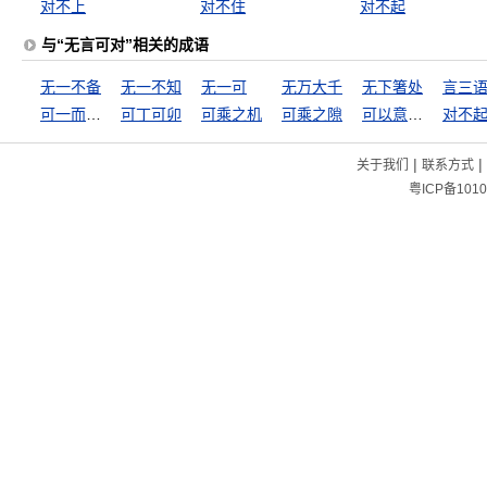
对不上
对不住
对不起
与“无言可对”相关的成语
无一不备
无一不知
无一可
无万大千
无下箸处
言三
可一而不可再
可丁可卯
可乘之机
可乘之隙
可以意会，不可言传
对不
|
|
关于我们
联系方式
粤ICP备1010