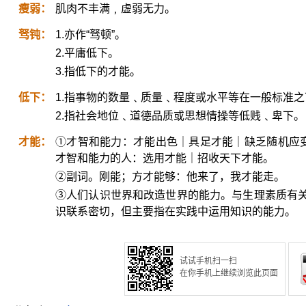
瘦弱：
肌肉不丰满﹐虚弱无力。
驽钝：
1.亦作“驽顿”。
2.平庸低下。
3.指低下的才能。
低下：
1.指事物的数量﹑质量﹑程度或水平等在一般标准
2.指社会地位﹑道德品质或思想情操等低贱﹑卑下。
才能：
①才智和能力：才能出色｜具足才能｜缺乏随机应变
才智和能力的人：选用才能｜招收天下才能。
②副词。刚能；方才能够：他来了，我才能走。
③人们认识世界和改造世界的能力。与生理素质有
识联系密切，但主要指在实践中运用知识的能力。
试试手机扫一扫
在你手机上继续浏览此页面