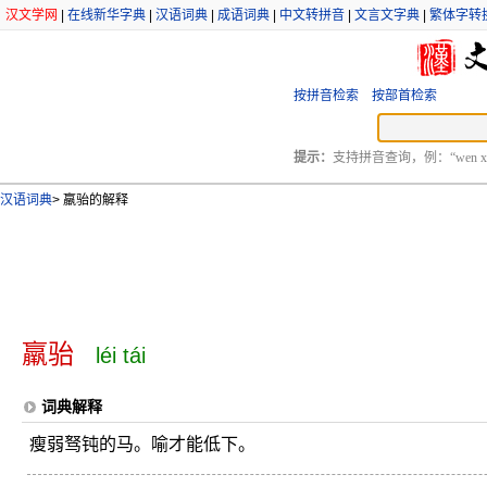
汉文学网
|
在线新华字典
|
汉语词典
|
成语词典
|
中文转拼音
|
文言文字典
|
繁体字转
按拼音检索
按部首检索
提示：
支持拼音查询，例：“wen xu
汉语词典
>
羸骀的解释
羸骀
léi tái
词典解释
瘦弱驽钝的马。喻才能低下。