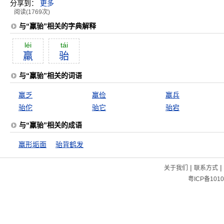
分享到：
更多
阅读(1769次)
与“羸骀”相关的字典解释
léi
tái
羸
骀
与“羸骀”相关的词语
羸乏
羸俭
羸兵
骀佗
骀它
骀宕
与“羸骀”相关的成语
羸形垢面
骀背鹤发
|
|
关于我们
联系方式
粤ICP备1010