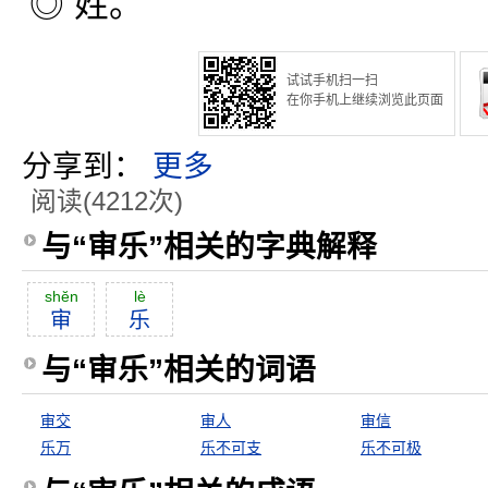
◎ 姓。
试试手机扫一扫
在你手机上继续浏览此页面
分享到：
更多
阅读(4212次)
与“审乐”相关的字典解释
shĕn
lè
审
乐
与“审乐”相关的词语
审交
审人
审信
乐万
乐不可支
乐不可极