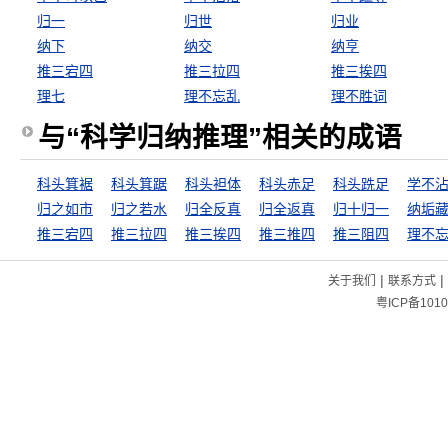
归一
归世
归业
纳下
纳交
纳亨
推三宕四
推三拉四
推三挨四
理七
理不忘乱
理不胜词
与“科学归纳推理”相关的成语
科头箕裾
科头箕踞
科头袒体
科头赤足
科头跣足
学不
归之如市
归之若水
归全反真
归全返真
归十归一
纳垢
推三宕四
推三拉四
推三挨四
推三推四
推三阻四
理不
|
|
关于我们
联系方式
粤ICP备1010