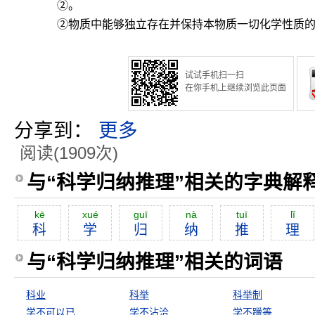
②。
②物质中能够独立存在并保持本物质一切化学性质的最
试试手机扫一扫
在你手机上继续浏览此页面
分享到：
更多
阅读(1909次)
与“科学归纳推理”相关的字典解
kē
xué
guī
nà
tuī
lĭ
科
学
归
纳
推
理
与“科学归纳推理”相关的词语
科业
科举
科举制
学不可以已
学不沾洽
学不躐等