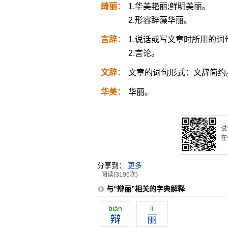
绮丽：
1.华美艳丽;鲜明美丽。
2.形容辞藻华丽。
言辞：
1.说话或写文章时所用的词
2.言论。
文辞：
文章的词句形式：文辞简约
华美：
华丽。
试
在
分享到：
更多
阅读(3196次)
与“辩丽”相关的字典解释
biàn
lì
辩
丽