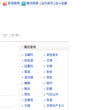
：
新浪微博
腾讯微博
|
设为首页
|
加入收藏
文?” ;“文?学”。
最近查询
玉麟符
舍短录长
权发遣
贞谨
囚囊的
炎燎
窜逐
街垒
漠河镇
贵知
睡眼
蛙坎
解达
彩蟾
雨毛
气压山河
宜春苑
恢谐
万隆
空想共产主义