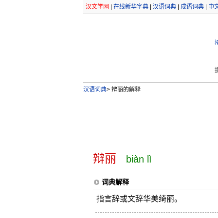
汉文学网
|
在线新华字典
|
汉语词典
|
成语词典
|
中
汉语词典
>
辩丽的解释
辩丽
biàn lì
词典解释
指言辞或文辞华美绮丽。