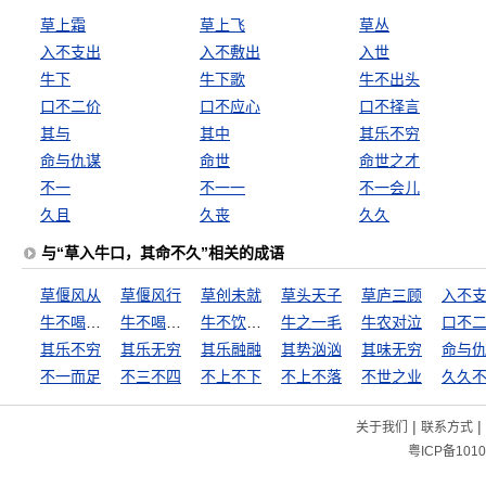
草上霜
草上飞
草丛
入不支出
入不敷出
入世
牛下
牛下歌
牛不出头
口不二价
口不应心
口不择言
其与
其中
其乐不穷
命与仇谋
命世
命世之才
不一
不一一
不一会儿
久且
久丧
久久
与“草入牛口，其命不久”相关的成语
草偃风从
草偃风行
草创未就
草头天子
草庐三顾
入不
牛不喝水强按头
牛不喝水难按角
牛不饮水强按头
牛之一毛
牛农对泣
口不
其乐不穷
其乐无穷
其乐融融
其势汹汹
其味无穷
命与
不一而足
不三不四
不上不下
不上不落
不世之业
久久
|
|
关于我们
联系方式
粤ICP备1010