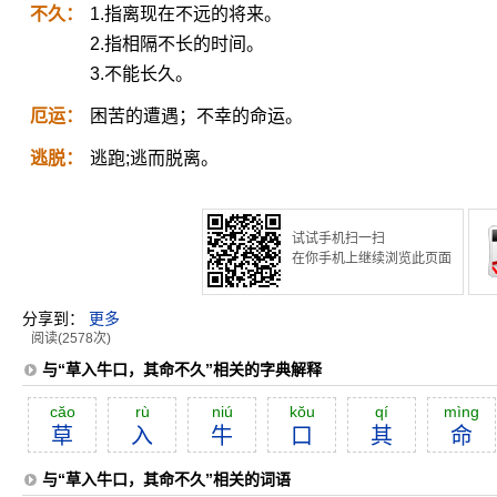
不久：
1.指离现在不远的将来。
2.指相隔不长的时间。
3.不能长久。
厄运：
困苦的遭遇；不幸的命运。
逃脱：
逃跑;逃而脱离。
试试手机扫一扫
在你手机上继续浏览此页面
分享到：
更多
阅读(2578次)
与“草入牛口，其命不久”相关的字典解释
căo
rù
niú
kŏu
qí
mìng
草
入
牛
口
其
命
与“草入牛口，其命不久”相关的词语