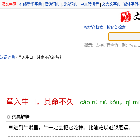
汉文学网
|
在线新华字典
|
汉语词典
|
成语词典
|
中文转拼音
|
文言文字典
|
繁体字转
按拼音检索
按部首检索
提示：
支持拼音查询，例：“wen xu
汉语词典
>
草入牛口，其命不久的解释
草入牛口，其命不久
cǎo rù niú kǒu，qí mì
词典解释
草进到牛嘴里，牛一定会把它吃掉。比喻难以逃脱厄运。