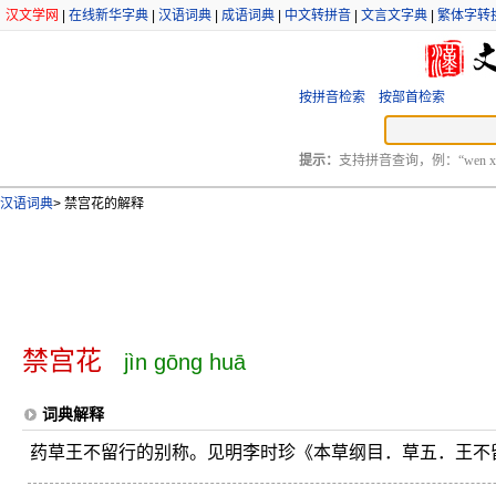
汉文学网
|
在线新华字典
|
汉语词典
|
成语词典
|
中文转拼音
|
文言文字典
|
繁体字转
按拼音检索
按部首检索
提示：
支持拼音查询，例：“wen xu
汉语词典
>
禁宫花的解释
禁宫花
jìn gōng huā
词典解释
药草王不留行的别称。见明李时珍《本草纲目．草五．王不