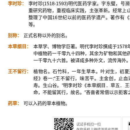
李时珍：
李时珍(1518-1593)明代医药学家。字东璧
重研究药物，重视临床实践，主张革新。经常上
整理了中国16世纪以前的医药学遗产。著作有
等。
别称：
正式名称以外的别名。
本草纲目：
本草学、博物学巨著。明代李时珍撰成于157
中植物药一千零九十四种，其余为矿物和其他
一千零九十六首。被译成多种外文，流传海外
王不留行：
植物名。石竹科，一年生草本。叶对生，初夏
经》卷一:“王不留行，味苦平。主金创，止
寿。生山谷。”明李时珍《本草纲目．草五．王不
命，不能留其行，故名。”吝啬者常借以示拒客
药草：
可以入药的草本植物。
试试手机扫一扫
在你手机上继续浏览此页面