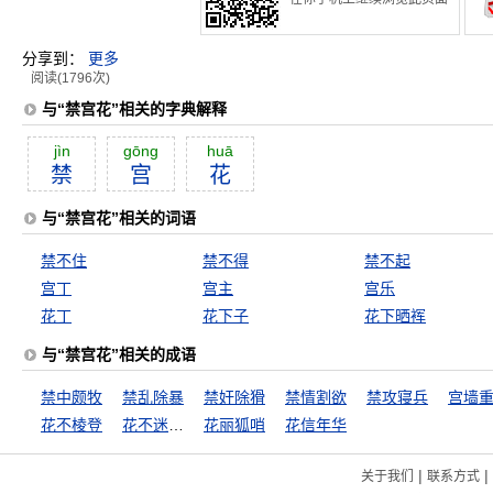
分享到：
更多
阅读(1796次)
与“禁宫花”相关的字典解释
jìn
gōng
huā
禁
宫
花
与“禁宫花”相关的词语
禁不住
禁不得
禁不起
宫丁
宫主
宫乐
花丁
花下子
花下晒裈
与“禁宫花”相关的成语
禁中颇牧
禁乱除暴
禁奸除猾
禁情割欲
禁攻寝兵
宫墙
花不棱登
花不迷人人自迷
花丽狐哨
花信年华
|
|
关于我们
联系方式